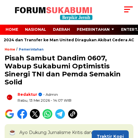
HOME
NASIONAL
DAERAH
PEMERINTAHAN
ENTERT
o 2024 dan Transfer ke Man United Diragukan Akibat Cedera ACL
/
Home
Pemerintahan
Pisah Sambut Dandim 0607,
Wabup Sukabumi Optimistis
Sinergi TNI dan Pemda Semakin
Solid
Redaktur
- Admin
Rabu, 13 Mei 2026
- 14:07 WIB
Ayo Dukung Jurnalisme Kritis dan
Traktir Kopi