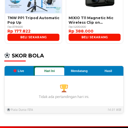
TNW PP1 Tripod Automatic
MIXIO T11 Magnetic Mic
Pop Up
Wireless Clip on
Rp 379.600
Microphone
Rp 1.200.000
Rp 177.822
Rp 388.000
BELI SEKARANG
BELI SEKARANG
SKOR BOLA
Live
Hari Ini
Mendatang
Hasil
Tidak ada pertandingan hari ini.
Piala Dunia FIFA
14.01 WIB