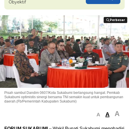
Obyektif
Perbesar
Perbesar
Pisah sambut Dandim 0607/Kota Sukabumi berlangsung hangat. Pemkab
Sukabumi optimistis sinergi bersama TNI semakin kuat untuk pembangunan
daerah.(Fb/Pemerintah Kabupaten Sukabumi)
A
A
A
FORUM SUKABUMI
– Wakil Bupati Sukabumi menghadiri