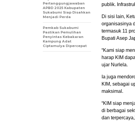
Pertanggungjawaban
publik. Infrast
APBD 2025 Kabupaten
Sukabumi Siap Disahkan
Di sisi lain, 
Menjadi Perda
organisasinya 
Pemkab Sukabumi
termasuk 11 p
Pastikan Pemulihan
Penyintas Kebakaran
Bupati Asep Ja
Kampung Adat
Ciptamulya Dipercepat
“Kami siap men
harap KIM dapat
ujar Nurlela.
Ia juga mendor
KIM, sebagai u
maksimal.
“KIM siap menj
di berbagai se
dan terpercaya,