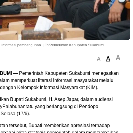
n informasi pembangunan. | Fb/Pemerintah Kabupaten Sukabumi
A
A
A
BUMI
— Pemerintah Kabupaten Sukabumi menegaskan
lam memperkuat literasi informasi masyarakat melalui
f dengan Kelompok Informasi Masyarakat (KIM).
aikan Bupati Sukabumi, H. Asep Japar, dalam audiensi
yPalabuhanratu yang berlangsung di Pendopo
Selasa (17/6).
an tersebut, Bupati memberikan apresiasi terhadap
 sebagai mitra strategis pemerintah dalam menyampaikan