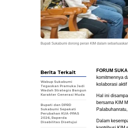
Bupati Sukabumi dorong peran KIM dalam sebarluaska
FORUM SUKA
Berita Terkait
komitmennya da
Wabup Sukabumi
kolaborasi akti
Tegaskan Pramuka Jadi
Wadah Strategis Bangun
Karakter Generasi Muda
Hal ini disamp
bersama KIM M
Bupati dan DPRD
Palabuhanratu, 
Sukabumi Sepakati
Perubahan KUA-PPAS
2026, Raperda
Dalam kesempat
Disabilitas Disetujui
kontribusi KIM