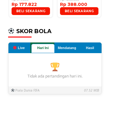
Rp 177.822
Rp 388.000
Microphone
BELI SEKARANG
BELI SEKARANG
SKOR BOLA
Live
Hari Ini
Mendatang
Hasil
Tidak ada pertandingan hari ini.
Piala Dunia FIFA
07.52 WIB