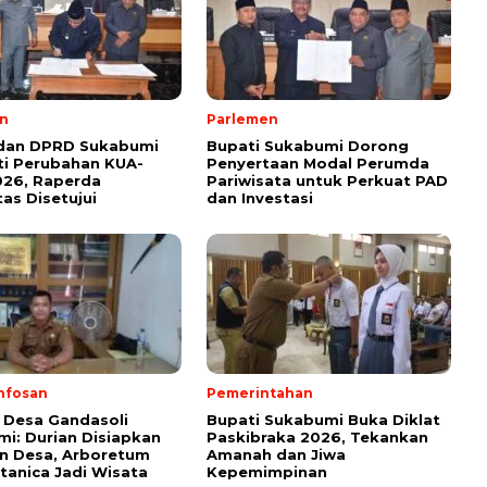
n
Parlemen
 dan DPRD Sukabumi
Bupati Sukabumi Dorong
i Perubahan KUA-
Penyertaan Modal Perumda
026, Raperda
Pariwisata untuk Perkuat PAD
tas Disetujui
dan Investasi
nfosan
Pemerintahan
 Desa Gandasoli
Bupati Sukabumi Buka Diklat
i: Durian Disiapkan
Paskibraka 2026, Tekankan
on Desa, Arboretum
Amanah dan Jiwa
anica Jadi Wisata
Kepemimpinan