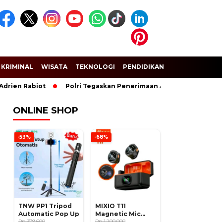
KRIMINAL
WISATA
TEKNOLOGI
PENDIDIKAN
SPORT
Rabiot
Polri Tegaskan Penerimaan Anggota dan Taruna Akpol 
ONLINE SHOP
-53%
-68%
TNW PP1 Tripod
MIXIO T11
Automatic Pop Up
Magnetic Mic
Rp 379.600
Wireless Clip on
Rp 1.200.000