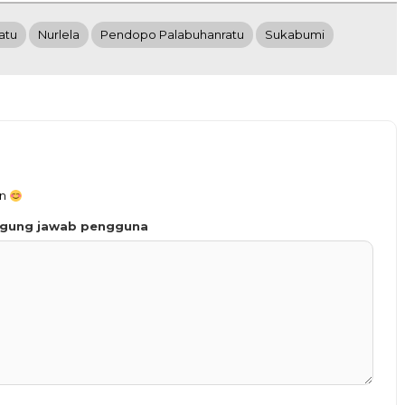
atu
Nurlela
Pendopo Palabuhanratu
Sukabumi
an
ggung jawab pengguna