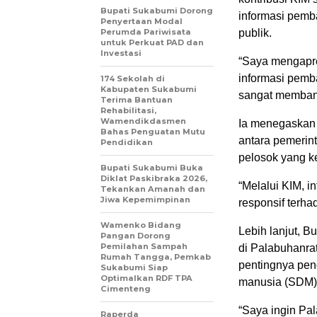
Bupati Sukabumi Dorong
informasi pemb
Penyertaan Modal
Perumda Pariwisata
publik.
untuk Perkuat PAD dan
Investasi
“Saya mengapre
informasi pemb
174 Sekolah di
Kabupaten Sukabumi
sangat membantu
Terima Bantuan
Rehabilitasi,
Wamendikdasmen
Ia menegaskan 
Bahas Penguatan Mutu
antara pemerin
Pendidikan
pelosok yang ke
Bupati Sukabumi Buka
Diklat Paskibraka 2026,
“Melalui KIM, i
Tekankan Amanah dan
Jiwa Kepemimpinan
responsif terha
Wamenko Bidang
Lebih lanjut, B
Pangan Dorong
Pemilahan Sampah
di Palabuhanra
Rumah Tangga, Pemkab
pentingnya pen
Sukabumi Siap
Optimalkan RDF TPA
manusia (SDM)
Cimenteng
“Saya ingin Pal
Raperda