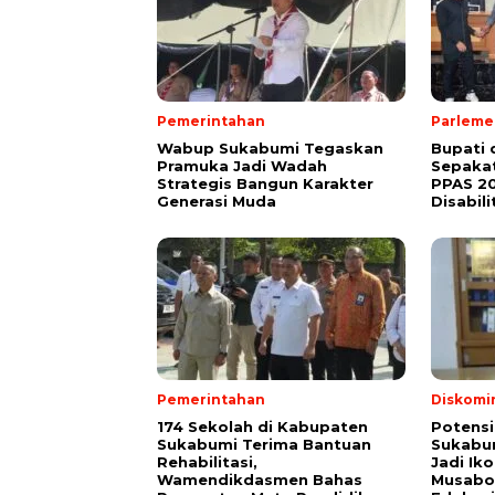
Pemerintahan
Parleme
Wabup Sukabumi Tegaskan
Bupati
Pramuka Jadi Wadah
Sepakat
Strategis Bangun Karakter
PPAS 2
Generasi Muda
Disabili
Pemerintahan
Diskomi
174 Sekolah di Kabupaten
Potensi
Sukabumi Terima Bantuan
Sukabum
Rehabilitasi,
Jadi Ik
Wamendikdasmen Bahas
Musabot