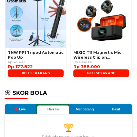
TNW PP1 Tripod Automatic
MIXIO T11 Magnetic Mic
Pop Up
Wireless Clip on
Rp 379.600
Microphone
Rp 1.200.000
Rp 177.822
Rp 388.000
BELI SEKARANG
BELI SEKARANG
SKOR BOLA
Live
Hari Ini
Mendatang
Hasil
Tidak ada pertandingan hari ini.