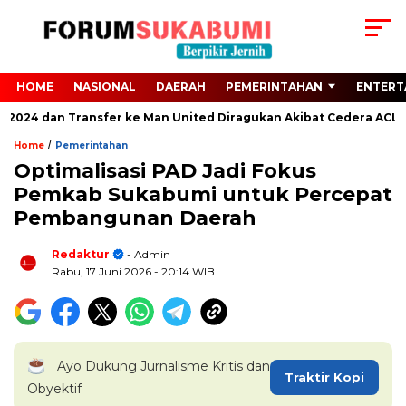
HOME
NASIONAL
DAERAH
PEMERINTAHAN
ENTERT
 2024 dan Transfer ke Man United Diragukan Akibat Cedera ACL
/
Home
Pemerintahan
Optimalisasi PAD Jadi Fokus
Pemkab Sukabumi untuk Percepat
Pembangunan Daerah
Redaktur
- Admin
Rabu, 17 Juni 2026
- 20:14 WIB
Ayo Dukung Jurnalisme Kritis dan
Traktir Kopi
Obyektif