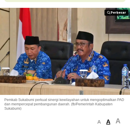
Perbesar
Perbesar
Pemkab Sukabumi perkuat sinergi kewilayahan untuk mengoptimalkan PAD
dan mempercepat pembangunan daerah. (fb/Pemerintah Kabupaten
Sukabumi)
A
A
A