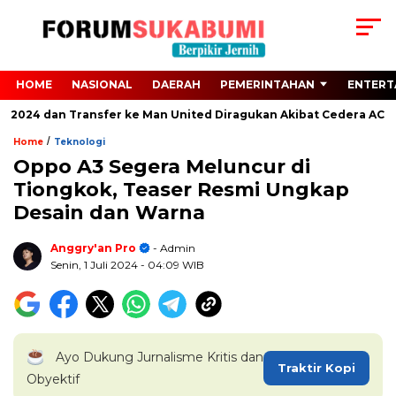
HOME
NASIONAL
DAERAH
PEMERINTAHAN
ENTERT
o 2024 dan Transfer ke Man United Diragukan Akibat Cedera ACL
/
Home
Teknologi
Oppo A3 Segera Meluncur di
Tiongkok, Teaser Resmi Ungkap
Desain dan Warna
Anggry'an Pro
- Admin
Senin, 1 Juli 2024
- 04:09 WIB
Ayo Dukung Jurnalisme Kritis dan
Traktir Kopi
Obyektif