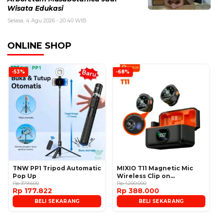
Wisata Edukasi
Selasa, 4 Agu 2026 - 20:40 WIB
ONLINE SHOP
-53%
-68%
TNW PP1 Tripod Automatic
MIXIO T11 Magnetic Mic
Pop Up
Wireless Clip on
Rp 379.600
Microphone
Rp 1.200.000
Rp 177.822
Rp 388.000
BELI SEKARANG
BELI SEKARANG