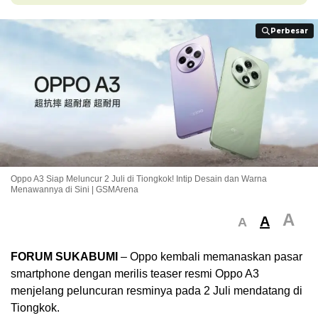
Perbesar
Perbesar
Oppo A3 Siap Meluncur 2 Juli di Tiongkok! Intip Desain dan Warna
Menawannya di Sini | GSMArena
A
A
A
FORUM SUKABUMI
– Oppo kembali memanaskan pasar
smartphone dengan merilis teaser resmi Oppo A3
menjelang peluncuran resminya pada 2 Juli mendatang di
Tiongkok.