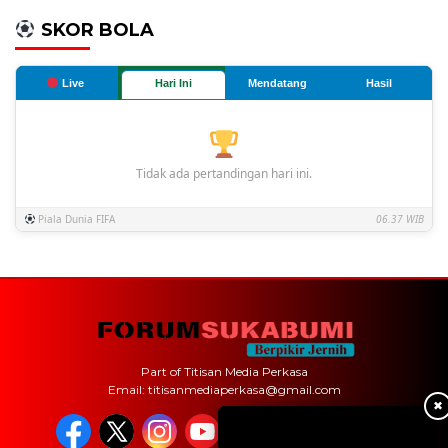
SKOR BOLA
Live
Hari Ini
Mendatang
Hasil
Tidak ada pertandingan hari ini.
Piala Dunia FIFA
06.37 WIB
Part of Titisan Media Perkasa
Email: titisanmediaperkasa@gmail.com
✖