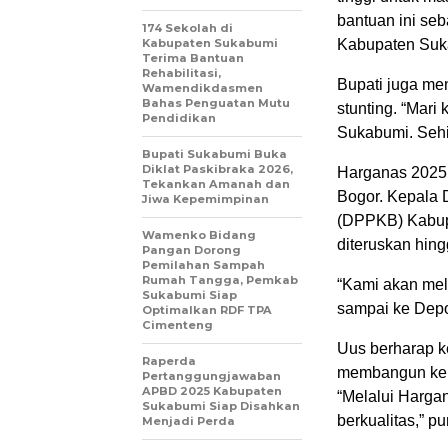
bantuan ini seb
174 Sekolah di
Kabupaten Sukabumi
Kabupaten Suk
Terima Bantuan
Rehabilitasi,
Bupati juga me
Wamendikdasmen
Bahas Penguatan Mutu
stunting. “Mar
Pendidikan
Sukabumi. Sehin
Bupati Sukabumi Buka
Diklat Paskibraka 2026,
Harganas 2025 
Tekankan Amanah dan
Bogor. Kepala
Jiwa Kepemimpinan
(DPPKB) Kabupa
Wamenko Bidang
diteruskan hin
Pangan Dorong
Pemilahan Sampah
Rumah Tangga, Pemkab
“Kami akan mele
Sukabumi Siap
sampai ke Depo
Optimalkan RDF TPA
Cimenteng
Uus berharap k
Raperda
membangun kel
Pertanggungjawaban
APBD 2025 Kabupaten
“Melalui Harga
Sukabumi Siap Disahkan
berkualitas,” p
Menjadi Perda