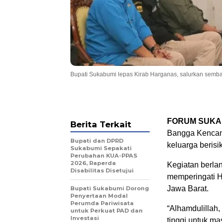
Bupati Sukabumi lepas Kirab Harganas, salurkan semba
FORUM SUKA
Berita Terkait
Bangga Kencan
Bupati dan DPRD
keluarga berisi
Sukabumi Sepakati
Perubahan KUA-PPAS
2026, Raperda
Kegiatan berla
Disabilitas Disetujui
memperingati Ha
Jawa Barat.
Bupati Sukabumi Dorong
Penyertaan Modal
Perumda Pariwisata
“Alhamdulillah
untuk Perkuat PAD dan
Investasi
tinggi untuk m