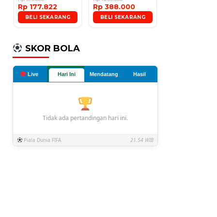
Rp 177.822
Rp 388.000
Microphone
BELI SEKARANG
BELI SEKARANG
SKOR BOLA
Live
Hari Ini
Mendatang
Hasil
Tidak ada pertandingan hari ini.
Piala Dunia FIFA
21.54 WIB