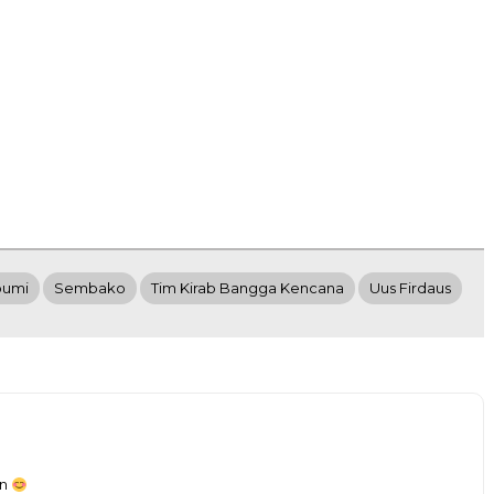
bumi
Sembako
Tim Kirab Bangga Kencana
Uus Firdaus
an