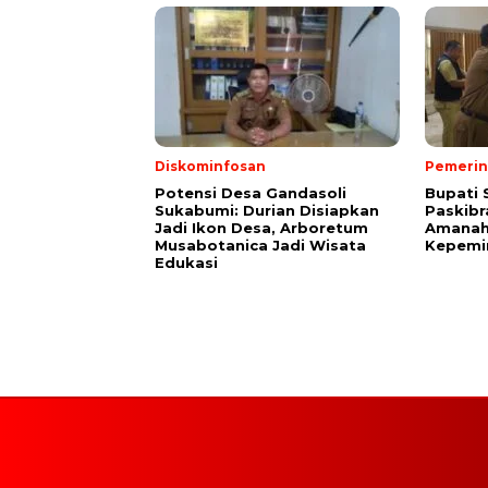
Diskominfosan
Pemerin
Potensi Desa Gandasoli
Bupati 
Sukabumi: Durian Disiapkan
Paskibr
Jadi Ikon Desa, Arboretum
Amanah
Musabotanica Jadi Wisata
Kepemi
Edukasi