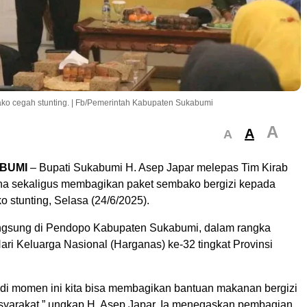
ko cegah stunting. | Fb/Pemerintah Kabupaten Sukabumi
A
A
A
BUMI
– Bupati Sukabumi H. Asep Japar melepas Tim Kirab
a sekaligus membagikan paket sembako bergizi kepada
ko stunting, Selasa (24/6/2025).
ngsung di Pendopo Kabupaten Sukabumi, dalam rangka
ri Keluarga Nasional (Harganas) ke-32 tingkat Provinsi
, di momen ini kita bisa membagikan bantuan makanan bergizi
asyarakat,” ungkap H. Asep Japar. Ia menegaskan pembagian