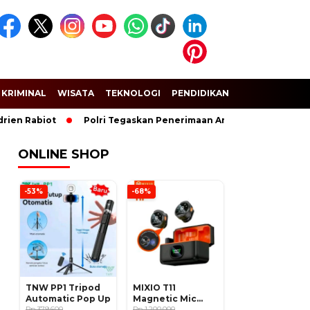
KRIMINAL
WISATA
TEKNOLOGI
PENDIDIKAN
SPORT
abiot
Polri Tegaskan Penerimaan Anggota dan Taruna Akpol G
ONLINE SHOP
-53%
-68%
TNW PP1 Tripod
MIXIO T11
Automatic Pop Up
Magnetic Mic
Rp 379.600
Wireless Clip on
Rp 1.200.000