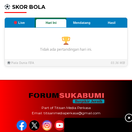
SKOR BOLA
Live
Hari Ini
Mendatang
Hasil
Tidak ada pertandingan hari ini.
Piala Dunia FIFA
03.36 WIB
Part of Titisan Media Perkasa
Email: titisanmediaperkasa@gmail.com
✖