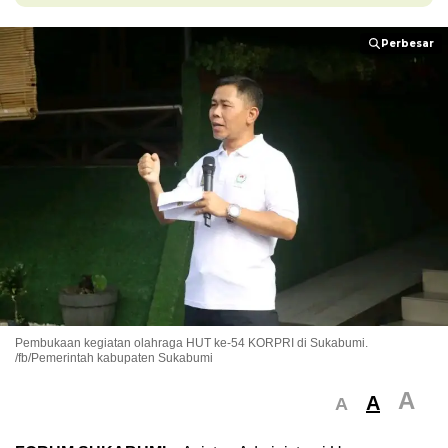
Perbesar
Perbesar
Pembukaan kegiatan olahraga HUT ke-54 KORPRI di Sukabumi.
/fb/Pemerintah kabupaten Sukabumi
A
A
A