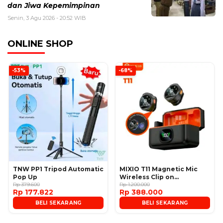
dan Jiwa Kepemimpinan
Senin, 3 Agu 2026 - 20:52 WIB
ONLINE SHOP
-53%
-68%
TNW PP1 Tripod Automatic
MIXIO T11 Magnetic Mic
Pop Up
Wireless Clip on
Rp 379.600
Microphone
Rp 1.200.000
Rp 177.822
Rp 388.000
BELI SEKARANG
BELI SEKARANG