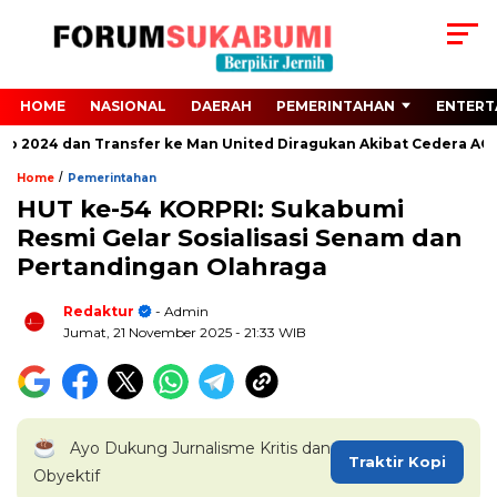
HOME
NASIONAL
DAERAH
PEMERINTAHAN
ENTERT
ro 2024 dan Transfer ke Man United Diragukan Akibat Cedera ACL
/
Home
Pemerintahan
HUT ke-54 KORPRI: Sukabumi
Resmi Gelar Sosialisasi Senam dan
Pertandingan Olahraga
Redaktur
- Admin
Jumat, 21 November 2025
- 21:33 WIB
Ayo Dukung Jurnalisme Kritis dan
Traktir Kopi
Obyektif