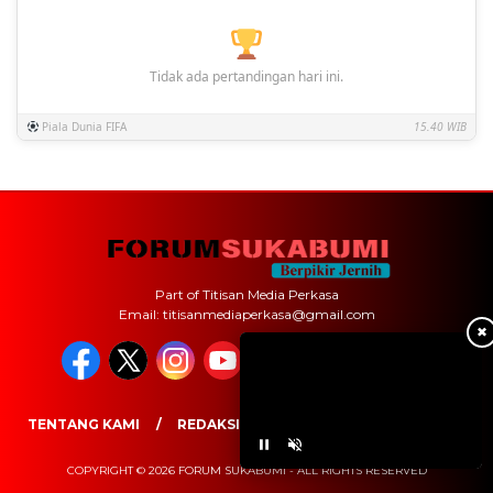
Tidak ada pertandingan hari ini.
Piala Dunia FIFA
15.40 WIB
Part of Titisan Media Perkasa
Email: titisanmediaperkasa@gmail.com
✖
TENTANG KAMI
REDAKSI
PEDOMAN MEDIA SIBER
COPYRIGHT © 2026 FORUM SUKABUMI - ALL RIGHTS RESERVED