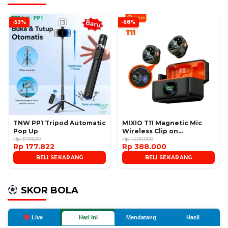
-53%
-68%
TNW PP1 Tripod Automatic
MIXIO T11 Magnetic Mic
Pop Up
Wireless Clip on
Rp 379.600
Microphone
Rp 1.200.000
Rp 177.822
Rp 388.000
BELI SEKARANG
BELI SEKARANG
SKOR BOLA
Live
Hari Ini
Mendatang
Hasil