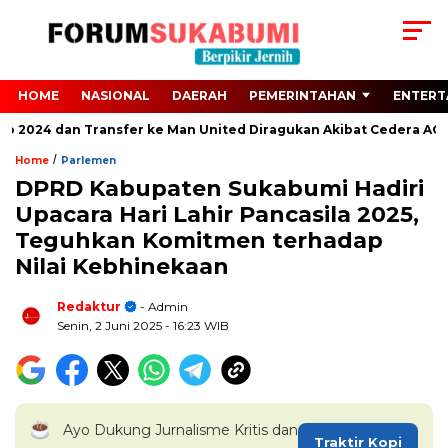
HOME
NASIONAL
DAERAH
PEMERINTAHAN
ENTERT
o 2024 dan Transfer ke Man United Diragukan Akibat Cedera ACL
/
Home
Parlemen
DPRD Kabupaten Sukabumi Hadiri
Upacara Hari Lahir Pancasila 2025,
Teguhkan Komitmen terhadap
Nilai Kebhinekaan
Redaktur
- Admin
Senin, 2 Juni 2025
- 16:23 WIB
Ayo Dukung Jurnalisme Kritis dan
Traktir Kopi