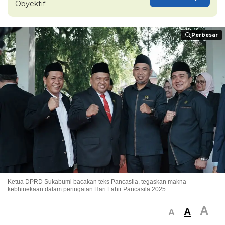
Obyektif
Perbesar
Perbesar
Ketua DPRD Sukabumi bacakan teks Pancasila, tegaskan makna
kebhinekaan dalam peringatan Hari Lahir Pancasila 2025.
A
A
A