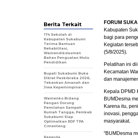
FORUM SUKA
Berita Terkait
Kabupaten Suk
174 Sekolah di
bagi para pen
Kabupaten Sukabumi
Terima Bantuan
Kegiatan terse
Rehabilitasi,
(5/8/2025).
Wamendikdasmen
Bahas Penguatan Mutu
Pendidikan
Pelatihan ini d
Kecamatan Waru
Bupati Sukabumi Buka
Diklat Paskibraka 2026,
dan manajemen
Tekankan Amanah dan
Jiwa Kepemimpinan
Kepala DPMD K
Wamenko Bidang
BUMDesma memil
Pangan Dorong
Karena itu, pen
Pemilahan Sampah
Rumah Tangga, Pemkab
inovasi, pengga
Sukabumi Siap
masyarakat.
Optimalkan RDF TPA
Cimenteng
“BUMDesma memi
Raperda