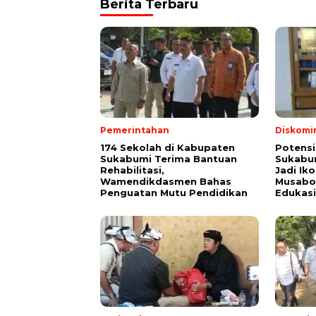
Berita Terbaru
Pemerintahan
Diskomi
174 Sekolah di Kabupaten
Potensi
Sukabumi Terima Bantuan
Sukabum
Rehabilitasi,
Jadi Ik
Wamendikdasmen Bahas
Musabot
Penguatan Mutu Pendidikan
Edukasi