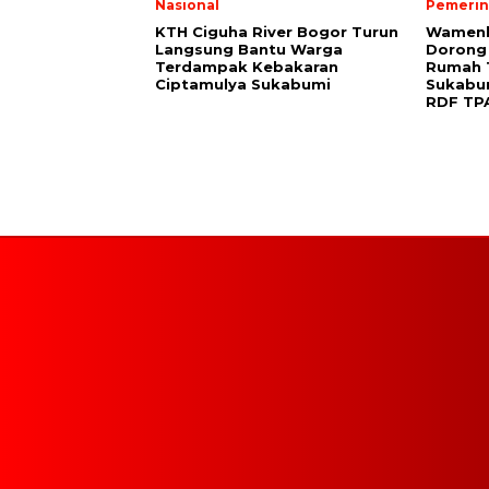
Nasional
Pemerin
KTH Ciguha River Bogor Turun
Wamenk
Langsung Bantu Warga
Dorong
Terdampak Kebakaran
Rumah 
Ciptamulya Sukabumi
Sukabu
RDF TP