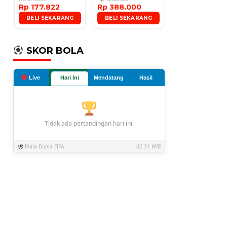
Rp 177.822
Rp 388.000
Microphone
BELI SEKARANG
BELI SEKARANG
SKOR BOLA
Live
Hari Ini
Mendatang
Hasil
Tidak ada pertandingan hari ini.
Piala Dunia FIFA
02.31 WIB