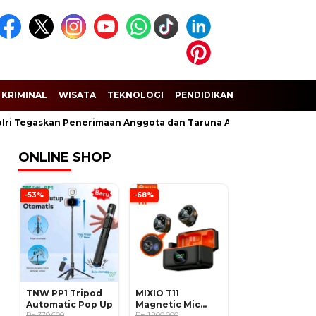
KRIMINAL
WISATA
TEKNOLOGI
PENDIDIKAN
SPORT
gaskan Penerimaan Anggota dan Taruna Akpol Gratis, Hati-hati Pe
ONLINE SHOP
-53%
-68%
TNW PP1 Tripod
MIXIO T11
Automatic Pop Up
Magnetic Mic
Rp 379.600
Wireless Clip on
Rp 1.200.000