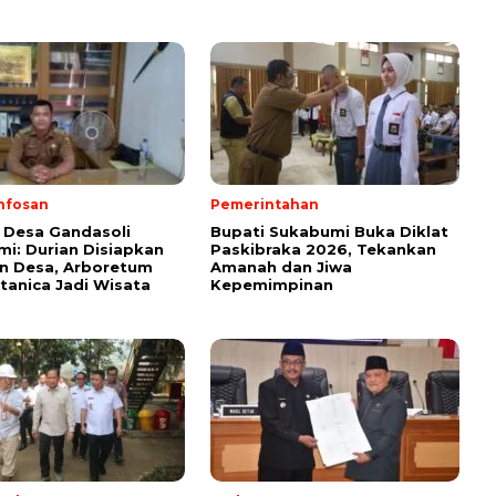
nfosan
Pemerintahan
 Desa Gandasoli
Bupati Sukabumi Buka Diklat
i: Durian Disiapkan
Paskibraka 2026, Tekankan
on Desa, Arboretum
Amanah dan Jiwa
anica Jadi Wisata
Kepemimpinan