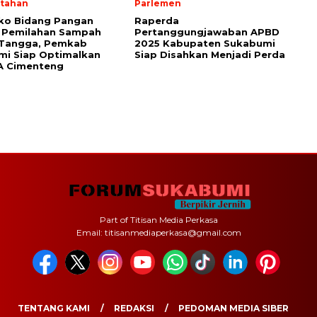
tahan
Parlemen
o Bidang Pangan
Raperda
 Pemilahan Sampah
Pertanggungjawaban APBD
Tangga, Pemkab
2025 Kabupaten Sukabumi
mi Siap Optimalkan
Siap Disahkan Menjadi Perda
A Cimenteng
Part of Titisan Media Perkasa
Email: titisanmediaperkasa@gmail.com
TENTANG KAMI
REDAKSI
PEDOMAN MEDIA SIBER