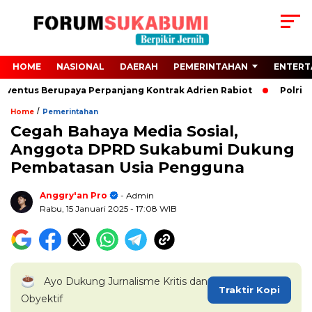
HOME
NASIONAL
DAERAH
PEMERINTAHAN
ENTERT
entus Berupaya Perpanjang Kontrak Adrien Rabiot
Polri Teg
/
Home
Pemerintahan
Cegah Bahaya Media Sosial,
Anggota DPRD Sukabumi Dukung
Pembatasan Usia Pengguna
Anggry'an Pro
- Admin
Rabu, 15 Januari 2025
- 17:08 WIB
Ayo Dukung Jurnalisme Kritis dan
Traktir Kopi
Obyektif