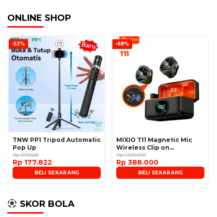
ONLINE SHOP
-53%
-68%
TNW PP1 Tripod Automatic
MIXIO T11 Magnetic Mic
Pop Up
Wireless Clip on
Rp 379.600
Microphone
Rp 1.200.000
Rp 177.822
Rp 388.000
BELI SEKARANG
BELI SEKARANG
SKOR BOLA