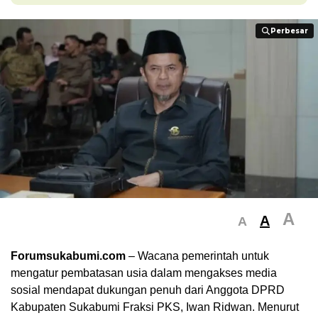
Perbesar
Perbesar
A
A
A
Forumsukabumi.com
– Wacana pemerintah untuk
mengatur pembatasan usia dalam mengakses media
sosial mendapat dukungan penuh dari Anggota DPRD
Kabupaten Sukabumi Fraksi PKS, Iwan Ridwan. Menurut