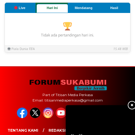
Live
Hari Ini
Mendatang
Hasil
Tidak ada pertandingan hari ini.
Piala Dunia FIFA
15.48 WIB
Part of Titisan Media Perkasa
Email: titisanmediaperkasa@gmail.com
✖
TENTANG KAMI
REDAKSI
PEDOMAN MEDIA SIBER