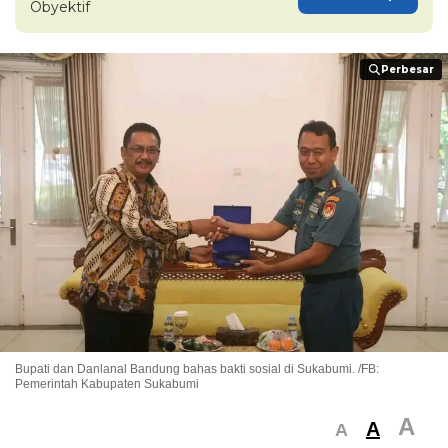
Obyektif
Perbesar
Perbesar
Bupati dan Danlanal Bandung bahas bakti sosial di Sukabumi. /FB:
Pemerintah Kabupaten Sukabumi
A
A
A