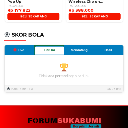
Pop Up
Wireless Clip on
Rp 379.600
Microphone
Rp 1.200.000
Rp 177.822
Rp 388.000
BELI SEKARANG
BELI SEKARANG
SKOR BOLA
Live
Hari Ini
Mendatang
Hasil
Tidak ada pertandingan hari ini.
Piala Dunia FIFA
06.21 WIB