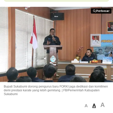
Perbesar
Perbesar
Bupati Sukabumi dorong pengurus baru FORKI jaga dedikasi dan komitmen
demi prestasi karate yang lebih gemilang. | FB/Pemerintah Kabupaten
Sukabumi
A
A
A