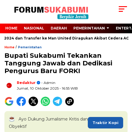
HOME
NASIONAL
DAERAH
PEMERINTAHAN
ENTERT
o 2024 dan Transfer ke Man United Diragukan Akibat Cedera ACL
/
Home
Pemerintahan
Bupati Sukabumi Tekankan
Tanggung Jawab dan Dedikasi
Pengurus Baru FORKI
Redaktur
- Admin
Jumat, 10 Oktober 2025
- 16:55 WIB
Ayo Dukung Jurnalisme Kritis dan
Traktir Kopi
Obyektif