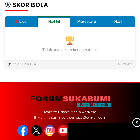
SKOR BOLA
Live
Hari Ini
Mendatang
Hasil
Tidak ada pertandingan hari ini.
Piala Dunia FIFA
16.29 WIB
Part of Titisan Media Perkasa
Email: titisanmediaperkasa@gmail.com
✖