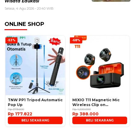
Wisata Edukasi
Selasa, 4 Agu 2026 - 20:40 WIB
ONLINE SHOP
-53%
-68%
TNW PP1 Tripod Automatic
MIXIO T11 Magnetic Mic
Pop Up
Wireless Clip on
Rp 379.600
Microphone
Rp 1.200.000
Rp 177.822
Rp 388.000
BELI SEKARANG
BELI SEKARANG