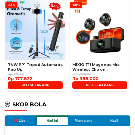
-53%
-68%
TNW PP1 Tripod Automatic
MIXIO T11 Magnetic Mic
Pop Up
Wireless Clip on
Rp 379.600
Microphone
Rp 1.200.000
Rp 177.822
Rp 388.000
BELI SEKARANG
BELI SEKARANG
SKOR BOLA
Live
Hari Ini
Mendatang
Hasil