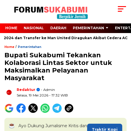
HOME
NASIONAL
DAERAH
PEMERINTAHAN
ENTERT
ro 2024 dan Transfer ke Man United Diragukan Akibat Cedera ACL
/
Home
Pemerintahan
Bupati Sukabumi Tekankan
Kolaborasi Lintas Sektor untuk
Maksimalkan Pelayanan
Masyarakat
Redaktur
- Admin
Selasa, 19 Mei 2026
- 17:32 WIB
Ayo Dukung Jurnalisme Kritis dan
Traktir Kopi