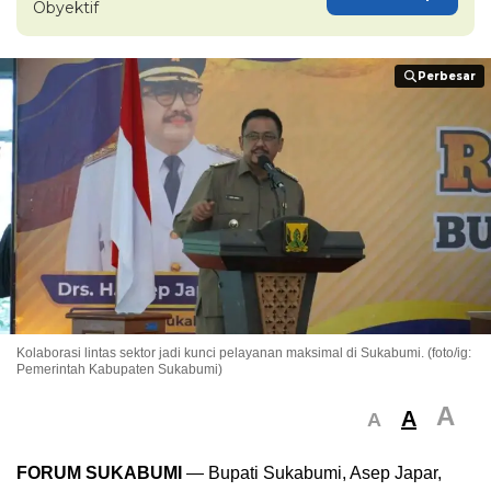
Obyektif
Perbesar
Perbesar
Kolaborasi lintas sektor jadi kunci pelayanan maksimal di Sukabumi. (foto/ig:
Pemerintah Kabupaten Sukabumi)
A
A
A
FORUM SUKABUMI
— Bupati Sukabumi, Asep Japar,