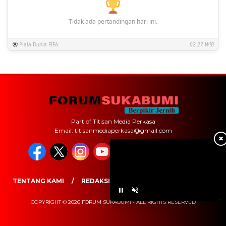
Tidak ada pertandingan hari ini.
Piala Dunia FIFA
02.27 WIB
Part of Titisan Media Perkasa
Email: titisanmediaperkasa@gmail.com
✖
TENTANG KAMI
REDAKSI
PEDOMAN MEDIA SIBER
COPYRIGHT © 2026 FORUM SUKABUMI - ALL RIGHTS RESERVED