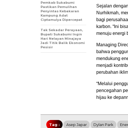
Pemkab Sukabumi
Sejalan dengan
Pastikan Pemulihan
Penyintas Kebakaran
Nurhikmah, me
Kampung Adat
bagi perusahaa
Ciptamulya Dipercepat
karbon. “Ini bi
Tak Sekadar Perayaan,
menuju energi b
Bupati Sukabumi Ingin
Hari Nelayan Minajaya
Jadi Titik Balik Ekonomi
Managing Direc
Pesisir
bahwa penggun
mendukung energ
menjadi kontri
perubahan iklim
“Melalui pengg
pencegahan per
hijau ke depann
Tag :
Asep Japar
Dylan Park
Ener