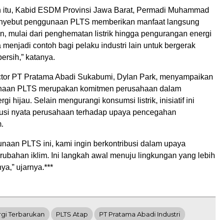
 itu, Kabid ESDM Provinsi Jawa Barat, Permadi Muhammad
nyebut penggunaan PLTS memberikan manfaat langsung
n, mulai dari penghematan listrik hingga pengurangan energi
sa menjadi contoh bagi pelaku industri lain untuk bergerak
ersih,” katanya.
tor PT Pratama Abadi Sukabumi, Dylan Park, menyampaikan
aan PLTS merupakan komitmen perusahaan dalam
i hijau. Selain mengurangi konsumsi listrik, inisiatif ini
busi nyata perusahaan terhadap upaya pencegahan
.
unaan PLTS ini, kami ingin berkontribusi dalam upaya
ubahan iklim. Ini langkah awal menuju lingkungan yang lebih
ya,” ujarnya.***
gi Terbarukan
PLTS Atap
PT Pratama Abadi Industri