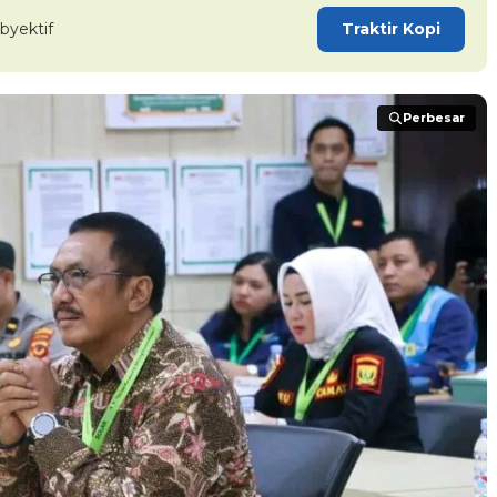
byektif
Traktir Kopi
Perbesar
Perbesar