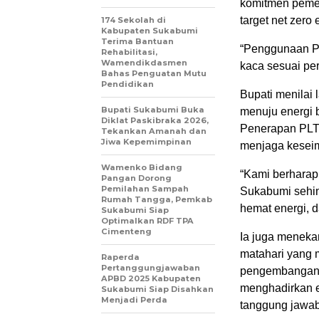
komitmen pemer
target net zero 
174 Sekolah di
Kabupaten Sukabumi
Terima Bantuan
“Penggunaan P
Rehabilitasi,
Wamendikdasmen
kaca sesuai per
Bahas Penguatan Mutu
Pendidikan
Bupati menilai
Bupati Sukabumi Buka
menuju energi b
Diklat Paskibraka 2026,
Penerapan PLTS
Tekankan Amanah dan
Jiwa Kepemimpinan
menjaga kesei
Wamenko Bidang
“Kami berharap i
Pangan Dorong
Pemilahan Sampah
Sukabumi sehin
Rumah Tangga, Pemkab
hemat energi, d
Sukabumi Siap
Optimalkan RDF TPA
Cimenteng
Ia juga meneka
matahari yang 
Raperda
Pertanggungjawaban
pengembangan P
APBD 2025 Kabupaten
menghadirkan e
Sukabumi Siap Disahkan
Menjadi Perda
tanggung jawab