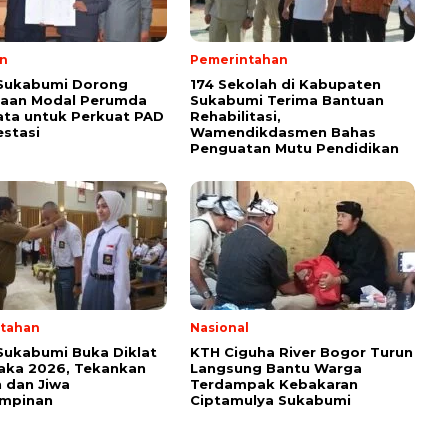
n
Pemerintahan
 Sukabumi Dorong
174 Sekolah di Kabupaten
taan Modal Perumda
Sukabumi Terima Bantuan
ata untuk Perkuat PAD
Rehabilitasi,
estasi
Wamendikdasmen Bahas
Penguatan Mutu Pendidikan
tahan
Nasional
Sukabumi Buka Diklat
KTH Ciguha River Bogor Turun
aka 2026, Tekankan
Langsung Bantu Warga
 dan Jiwa
Terdampak Kebakaran
mpinan
Ciptamulya Sukabumi