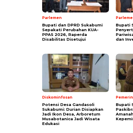
Parlemen
Parleme
Bupati dan DPRD Sukabumi
Bupati
Sepakati Perubahan KUA-
Penyer
PPAS 2026, Raperda
Pariwis
Disabilitas Disetujui
dan Inv
Diskominfosan
Pemerin
Potensi Desa Gandasoli
Bupati 
Sukabumi: Durian Disiapkan
Paskibr
Jadi Ikon Desa, Arboretum
Amanah
Musabotanica Jadi Wisata
Kepemi
Edukasi