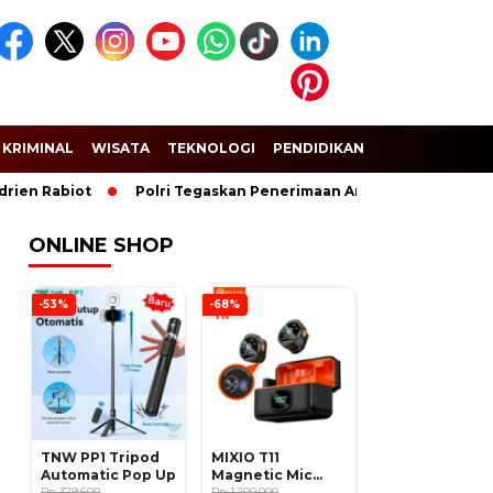
KRIMINAL
WISATA
TEKNOLOGI
PENDIDIKAN
SPORT
Rabiot
Polri Tegaskan Penerimaan Anggota dan Taruna Akpol 
ONLINE SHOP
-53%
-68%
TNW PP1 Tripod
MIXIO T11
Automatic Pop Up
Magnetic Mic
Rp 379.600
Wireless Clip on
Rp 1.200.000