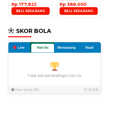
Rp 177.822
Rp 388.000
Microphone
BELI SEKARANG
BELI SEKARANG
SKOR BOLA
Live
Hari Ini
Mendatang
Hasil
Tidak ada pertandingan hari ini.
Piala Dunia FIFA
16.38 WIB