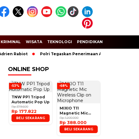
KRIMINAL
WISATA
TEKNOLOGI
PENDIDIKAN
SPORT
abiot
Polri Tegaskan Penerimaan Anggota dan Taruna Akpol G
ONLINE SHOP
-53%
-68%
TNW PP1 Tripod
Automatic Pop Up
Rp 379.600
MIXIO T11
Rp 177.822
Magnetic Mic
Wireless Clip on
Rp 1.200.000
BELI SEKARANG
Rp 388.000
Microphone
BELI SEKARANG