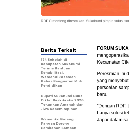
RDF Cimenteng diresmikan, Sukabumi pimpin solusi sa
FORUM SUKA
Berita Terkait
mengoperasikan
174 Sekolah di
Kecamatan Cike
Kabupaten Sukabumi
Terima Bantuan
Rehabilitasi,
Peresmian ini 
Wamendikdasmen
yang menyebut 
Bahas Penguatan Mutu
Pendidikan
persoalan sam
baru.
Bupati Sukabumi Buka
Diklat Paskibraka 2026,
Tekankan Amanah dan
“Dengan RDF, t
Jiwa Kepemimpinan
hanya solusi te
Wamenko Bidang
Japar dalam s
Pangan Dorong
Pemilahan Sampah