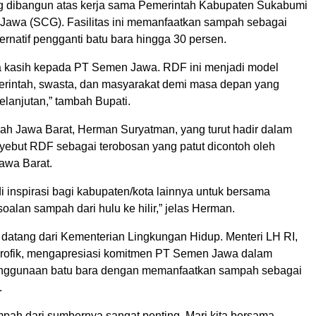
 dibangun atas kerja sama Pemerintah Kabupaten Sukabumi
awa (SCG). Fasilitas ini memanfaatkan sampah sebagai
ernatif pengganti batu bara hingga 30 persen.
a kasih kepada PT Semen Jawa. RDF ini menjadi model
erintah, swasta, dan masyarakat demi masa depan yang
elanjutan,” tambah Bupati.
rah Jawa Barat, Herman Suryatman, yang turut hadir dalam
ebut RDF sebagai terobosan yang patut dicontoh oleh
Jawa Barat.
di inspirasi bagi kabupaten/kota lainnya untuk bersama
alan sampah dari hulu ke hilir,” jelas Herman.
datang dari Kementerian Lingkungan Hidup. Menteri LH RI,
urofik, mengapresiasi komitmen PT Semen Jawa dalam
nggunaan batu bara dengan memanfaatkan sampah sebagai
.
pah dari sumbernya sangat penting. Mari kita bersama