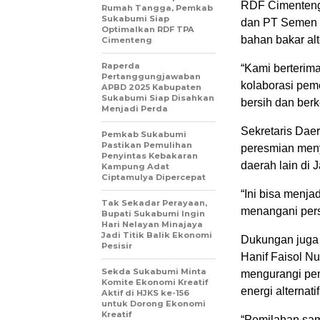
RDF Cimenteng
Rumah Tangga, Pemkab
Sukabumi Siap
dan PT Semen J
Optimalkan RDF TPA
bahan bakar alt
Cimenteng
Raperda
“Kami berterim
Pertanggungjawaban
kolaborasi pem
APBD 2025 Kabupaten
Sukabumi Siap Disahkan
bersih dan berk
Menjadi Perda
Sekretaris Dae
Pemkab Sukabumi
Pastikan Pemulihan
peresmian meny
Penyintas Kebakaran
daerah lain di 
Kampung Adat
Ciptamulya Dipercepat
“Ini bisa menja
Tak Sekadar Perayaan,
menangani perso
Bupati Sukabumi Ingin
Hari Nelayan Minajaya
Jadi Titik Balik Ekonomi
Dukungan juga 
Pesisir
Hanif Faisol N
Sekda Sukabumi Minta
mengurangi pe
Komite Ekonomi Kreatif
energi alternatif
Aktif di HJKS ke-156
untuk Dorong Ekonomi
Kreatif
“Pemilahan sam