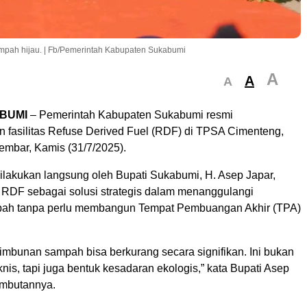
mpah hijau. | Fb/Pemerintah Kabupaten Sukabumi
A
A
A
BUMI
– Pemerintah Kabupaten Sukabumi resmi
 fasilitas Refuse Derived Fuel (RDF) di TPSA Cimenteng,
mbar, Kamis (31/7/2025).
dilakukan langsung oleh Bupati Sukabumi, H. Asep Japar,
RDF sebagai solusi strategis dalam menanggulangi
pah tanpa perlu membangun Tempat Pembuangan Akhir (TPA)
imbunan sampah bisa berkurang secara signifikan. Ini bukan
knis, tapi juga bentuk kesadaran ekologis,” kata Bupati Asep
ambutannya.