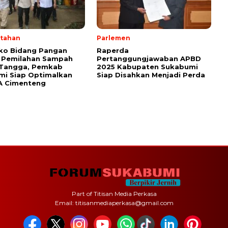
tahan
Parlemen
o Bidang Pangan
Raperda
 Pemilahan Sampah
Pertanggungjawaban APBD
Tangga, Pemkab
2025 Kabupaten Sukabumi
mi Siap Optimalkan
Siap Disahkan Menjadi Perda
A Cimenteng
Part of Titisan Media Perkasa
Email: titisanmediaperkasa@gmail.com