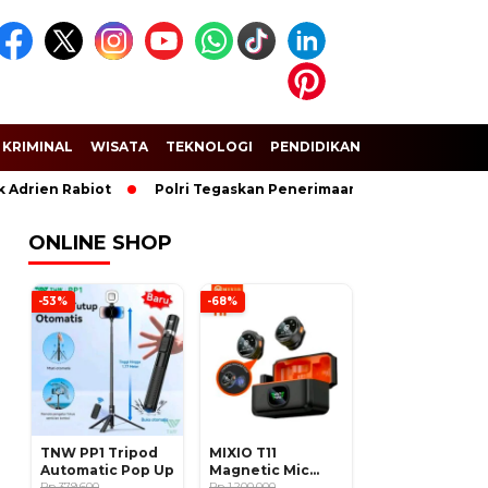
KRIMINAL
WISATA
TEKNOLOGI
PENDIDIKAN
SPORT
Adrien Rabiot
Polri Tegaskan Penerimaan Anggota dan Taruna
ONLINE SHOP
-53%
-68%
TNW PP1 Tripod
MIXIO T11
Automatic Pop Up
Magnetic Mic
Rp 379.600
Wireless Clip on
Rp 1.200.000