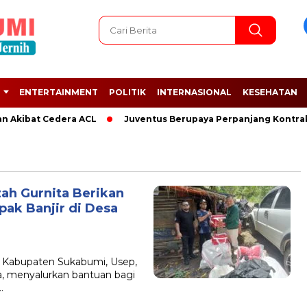
ENTERTAINMENT
POLITIK
INTERNASIONAL
KESEHATAN
n Akibat Cedera ACL
Juventus Berupaya Perpanjang Kontrak 
ah Gurnita Berikan
ak Banjir di Desa
Kabupaten Sukabumi, Usep,
a, menyalurkan bantuan bagi
…