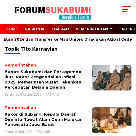
HOME
NASIONAL
DAERAH
PEMERINTAHAN
ENTERT
ari Euro 2024 dan Transfer ke Man United Diragukan Akibat Cedera
Topik
Tito Karnavian
Pemerintahan
Bupati Sukabumi dan Forkopimda
Ikuti Rakor Pengendalian Inflasi
2025, Pemerintah Pusat Tekankan
Percepatan Belanja Daerah
Senin, 20 Oktober 2025 - 13:13 WIB
Pemerintahan
Rakor di Subang: Kepala Daerah
Diminta Rawat Alam Demi Majukan
Pariwisata Jawa Barat
Rabu, 16 Juli 2025 - 17:53 WIB