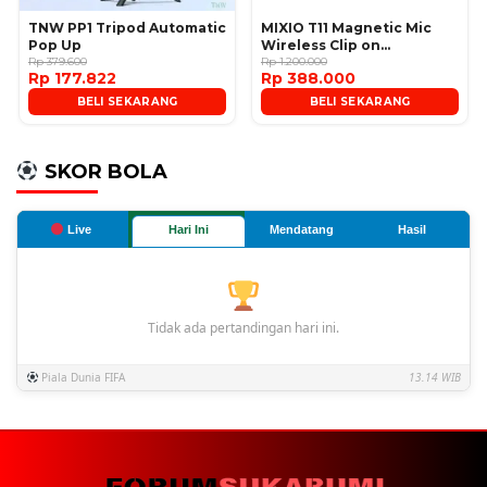
TNW PP1 Tripod Automatic
MIXIO T11 Magnetic Mic
Pop Up
Wireless Clip on
Rp 379.600
Microphone
Rp 1.200.000
Rp 177.822
Rp 388.000
BELI SEKARANG
BELI SEKARANG
SKOR BOLA
Live
Hari Ini
Mendatang
Hasil
Tidak ada pertandingan hari ini.
Piala Dunia FIFA
13.14 WIB