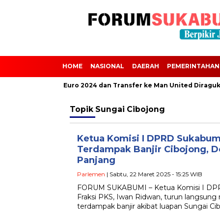
HOME
NASIONAL
DAERAH
PEMERINTAHAN
Scalvini Absen dari Euro 2024 dan Transfer ke Man United Diraguk
Topik
Sungai Cibojong
Ketua Komisi I DPRD Sukabum
Terdampak Banjir Cibojong, D
Panjang
Parlemen
| Sabtu, 22 Maret 2025 - 15:25 WIB
FORUM SUKABUMI – Ketua Komisi I DPR
Fraksi PKS, Iwan Ridwan, turun langsun
terdampak banjir akibat luapan Sungai Ci