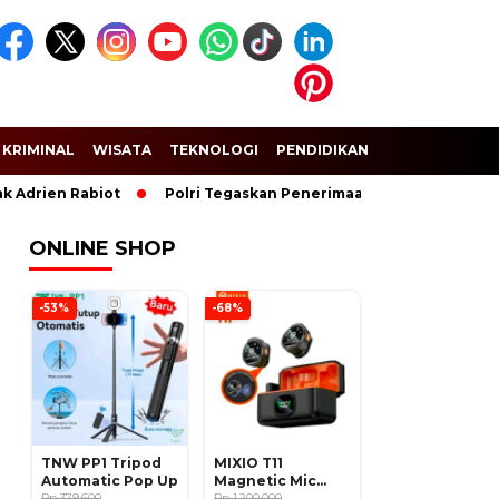
KRIMINAL
WISATA
TEKNOLOGI
PENDIDIKAN
SPORT
Adrien Rabiot
Polri Tegaskan Penerimaan Anggota dan Taruna
ONLINE SHOP
-53%
-68%
TNW PP1 Tripod
MIXIO T11
Automatic Pop Up
Magnetic Mic
Rp 379.600
Wireless Clip on
Rp 1.200.000