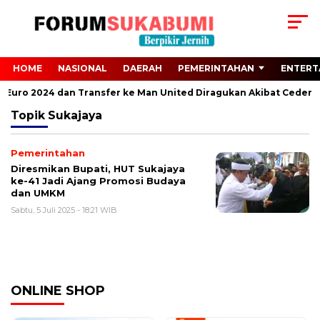
HOME
NASIONAL
DAERAH
PEMERINTAHAN
ENTERT
ari Euro 2024 dan Transfer ke Man United Diragukan Akibat Cedera 
Topik
Sukajaya
Pemerintahan
Diresmikan Bupati, HUT Sukajaya
ke-41 Jadi Ajang Promosi Budaya
dan UMKM
Sabtu, 5 Juli 2025 - 18:21 WIB
ONLINE SHOP