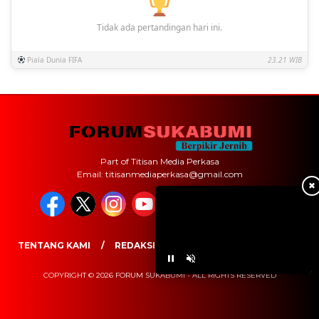
Tidak ada pertandingan hari ini.
Piala Dunia FIFA
23.21 WIB
Part of Titisan Media Perkasa
Email: titisanmediaperkasa@gmail.com
✖
TENTANG KAMI
REDAKSI
PEDOMAN MEDIA SIBER
COPYRIGHT © 2026 FORUM SUKABUMI - ALL RIGHTS RESERVED