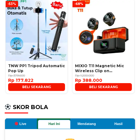
-53%
-68%
TNW PP1 Tripod Automatic
MIXIO T11 Magnetic Mic
Pop Up
Wireless Clip on
Rp 379.600
Microphone
Rp 1.200.000
Rp 177.822
Rp 388.000
BELI SEKARANG
BELI SEKARANG
SKOR BOLA
Live
Hari Ini
Mendatang
Hasil