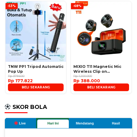
-53%
-68%
TNW PP1 Tripod Automatic
MIXIO T11 Magnetic Mic
Pop Up
Wireless Clip on
Rp 379.600
Microphone
Rp 1.200.000
Rp 177.822
Rp 388.000
BELI SEKARANG
BELI SEKARANG
SKOR BOLA
Live
Hari Ini
Mendatang
Hasil