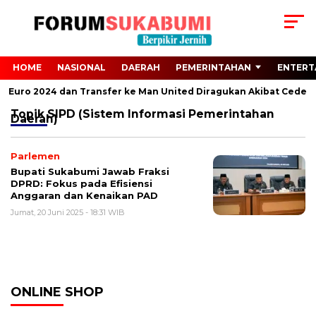
HOME
NASIONAL
DAERAH
PEMERINTAHAN
ENTERT
ari Euro 2024 dan Transfer ke Man United Diragukan Akibat Cedera
Topik
SIPD (Sistem Informasi Pemerintahan
Daerah)
Parlemen
Bupati Sukabumi Jawab Fraksi
DPRD: Fokus pada Efisiensi
Anggaran dan Kenaikan PAD
Jumat, 20 Juni 2025 - 18:31 WIB
ONLINE SHOP