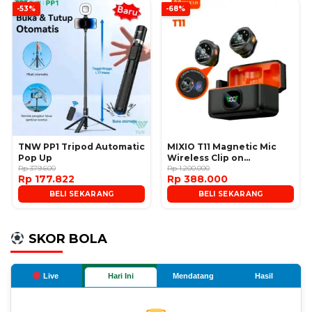
-53%
-68%
TNW PP1 Tripod Automatic
MIXIO T11 Magnetic Mic
Pop Up
Wireless Clip on
Rp 379.600
Microphone
Rp 1.200.000
Rp 177.822
Rp 388.000
BELI SEKARANG
BELI SEKARANG
SKOR BOLA
Live
Hari Ini
Mendatang
Hasil