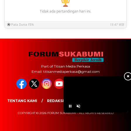
Tidak ada pertandingan hari ini.
Piala Dunia FIFA
19.47 WIB
Part of Titisan Media Perkasa
Email: titisanmediaperkasa@gmail.com
✖
TENTANG KAMI
REDAKSI
PEDOMAN MEDIA SIBER
COPYRIGHT © 2026 FORUM SUKABUMI - ALL RIGHTS RESERVED