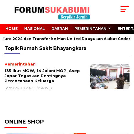
HOME
NASIONAL
DAERAH
PEMERINTAHAN
ENTERT
ari Euro 2024 dan Transfer ke Man United Diragukan Akibat Cedera 
Topik
Rumah Sakit Bhayangkara
Pemerintahan
135 Ikut MOW, 14 Jalani MOP: Asep
Japar Tegaskan Pentingnya
Perencanaan Keluarga
Sabtu, 26 Juli 2025 - 17:54 WIB
ONLINE SHOP