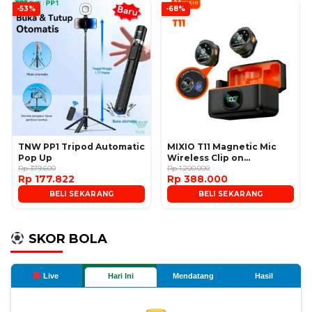
-53%
-68%
TNW PP1 Tripod Automatic
MIXIO T11 Magnetic Mic
Pop Up
Wireless Clip on
Rp 379.600
Microphone
Rp 1.200.000
Rp 177.822
Rp 388.000
BELI SEKARANG
BELI SEKARANG
SKOR BOLA
Live
Hari Ini
Mendatang
Hasil