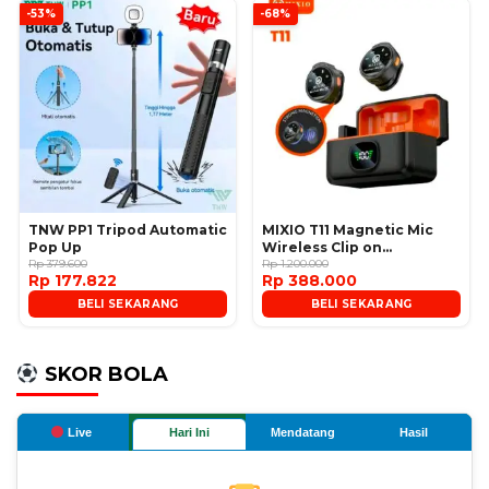
-53%
-68%
TNW PP1 Tripod Automatic
MIXIO T11 Magnetic Mic
Pop Up
Wireless Clip on
Rp 379.600
Microphone
Rp 1.200.000
Rp 177.822
Rp 388.000
BELI SEKARANG
BELI SEKARANG
SKOR BOLA
Live
Hari Ini
Mendatang
Hasil