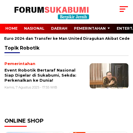
HOME
NASIONAL
DAERAH
PEMERINTAHAN
ENTERT
dari Euro 2024 dan Transfer ke Man United Diragukan Akibat Cedera
Topik
Robotik
Pemerintahan
Event Robotik Bertaraf Nasional
Siap Digelar di Sukabumi, Sekda:
Perkenalkan ke Dunia!
Kamis, 7 Agustus 2025 - 17:55 WIB
ONLINE SHOP