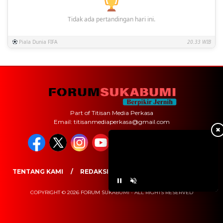
Tidak ada pertandingan hari ini.
Piala Dunia FIFA
20.33 WIB
Part of Titisan Media Perkasa
Email: titisanmediaperkasa@gmail.com
✖
TENTANG KAMI
REDAKSI
PEDOMAN MEDIA SIBER
COPYRIGHT © 2026 FORUM SUKABUMI - ALL RIGHTS RESERVED