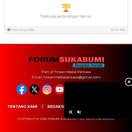
Tidak ada pertandingan hari ini.
Piala Dunia FIFA
09.05 WIB
Part of Titisan Media Perkasa
Email: titisanmediaperkasa@gmail.com
✖
TENTANG KAMI
REDAKSI
PEDOMAN MEDIA SIBER
COPYRIGHT © 2026 FORUM SUKABUMI - ALL RIGHTS RESERVED