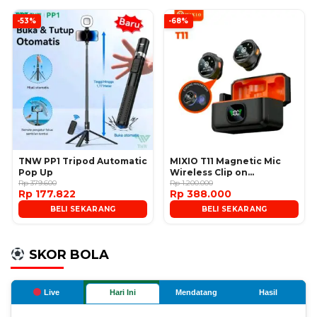
-53%
-68%
TNW PP1 Tripod Automatic
MIXIO T11 Magnetic Mic
Pop Up
Wireless Clip on
Rp 379.600
Microphone
Rp 1.200.000
Rp 177.822
Rp 388.000
BELI SEKARANG
BELI SEKARANG
SKOR BOLA
Live
Hari Ini
Mendatang
Hasil