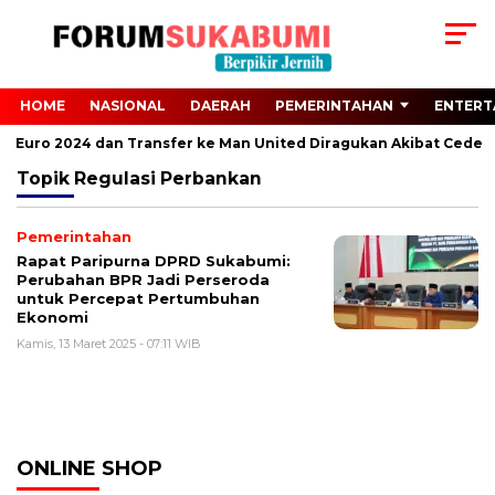
HOME
NASIONAL
DAERAH
PEMERINTAHAN
ENTERT
dari Euro 2024 dan Transfer ke Man United Diragukan Akibat Cedera
Topik
Regulasi Perbankan
Pemerintahan
Rapat Paripurna DPRD Sukabumi:
Perubahan BPR Jadi Perseroda
untuk Percepat Pertumbuhan
Ekonomi
Kamis, 13 Maret 2025 - 07:11 WIB
ONLINE SHOP