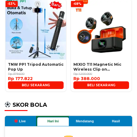
-53%
-68%
TNW PP1 Tripod Automatic
MIXIO T11 Magnetic Mic
Pop Up
Wireless Clip on
Rp 379.600
Microphone
Rp 1.200.000
Rp 177.822
Rp 388.000
BELI SEKARANG
BELI SEKARANG
SKOR BOLA
Live
Hari Ini
Mendatang
Hasil