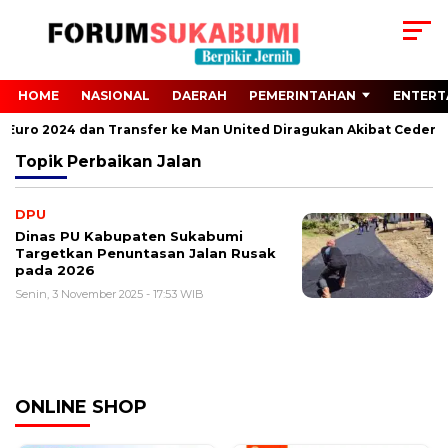
HOME
NASIONAL
DAERAH
PEMERINTAHAN
ENTERT
ri Euro 2024 dan Transfer ke Man United Diragukan Akibat Cedera 
Topik
Perbaikan Jalan
DPU
Dinas PU Kabupaten Sukabumi
Targetkan Penuntasan Jalan Rusak
pada 2026
Senin, 3 November 2025 - 17:53 WIB
ONLINE SHOP