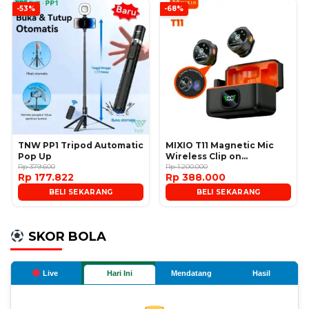
-53%
-68%
TNW PP1 Tripod Automatic
MIXIO T11 Magnetic Mic
Pop Up
Wireless Clip on
Rp 379.600
Microphone
Rp 1.200.000
Rp 177.822
Rp 388.000
BELI SEKARANG
BELI SEKARANG
SKOR BOLA
Live
Hari Ini
Mendatang
Hasil