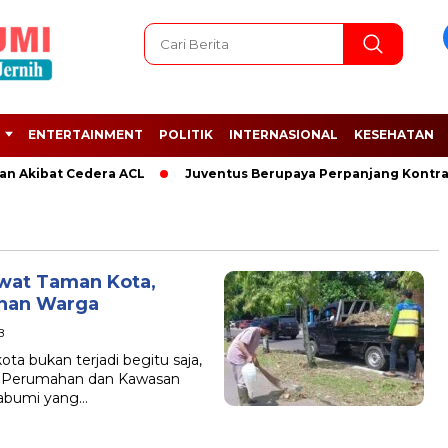
ENTERTAINMENT
POLITIK
INTERNASIONAL
KESEHATAN
an Akibat Cedera ACL
Juventus Berupaya Perpanjang Kontrak 
wat Taman Kota,
nan Warga
B
 bukan terjadi begitu saja,
nas Perumahan dan Kawasan
abumi yang…