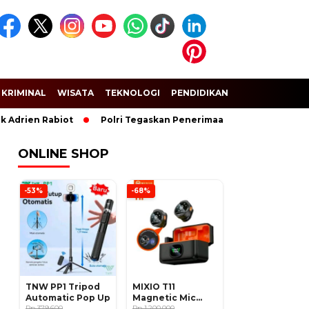
KRIMINAL
WISATA
TEKNOLOGI
PENDIDIKAN
SPORT
Adrien Rabiot
Polri Tegaskan Penerimaan Anggota dan Tarun
ONLINE SHOP
-53%
-68%
TNW PP1 Tripod
MIXIO T11
Automatic Pop Up
Magnetic Mic
Rp 379.600
Wireless Clip on
Rp 1.200.000