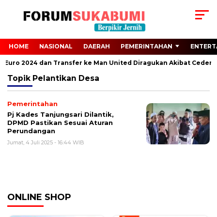
HOME
NASIONAL
DAERAH
PEMERINTAHAN
ENTERT
ari Euro 2024 dan Transfer ke Man United Diragukan Akibat Cedera 
Topik
Pelantikan Desa
Pemerintahan
Pj Kades Tanjungsari Dilantik,
DPMD Pastikan Sesuai Aturan
Perundangan
Jumat, 4 Juli 2025 - 16:44 WIB
ONLINE SHOP