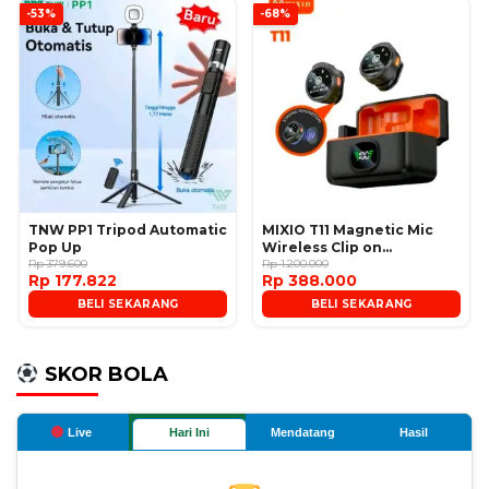
-53%
-68%
TNW PP1 Tripod Automatic
MIXIO T11 Magnetic Mic
Pop Up
Wireless Clip on
Rp 379.600
Microphone
Rp 1.200.000
Rp 177.822
Rp 388.000
BELI SEKARANG
BELI SEKARANG
SKOR BOLA
Live
Hari Ini
Mendatang
Hasil