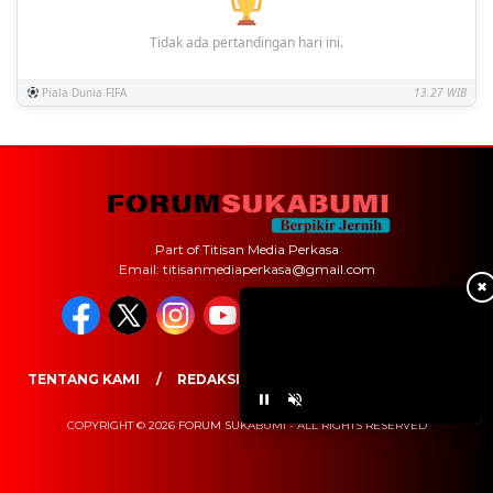
Tidak ada pertandingan hari ini.
Piala Dunia FIFA
13.27 WIB
Part of Titisan Media Perkasa
Email: titisanmediaperkasa@gmail.com
✖
TENTANG KAMI
REDAKSI
PEDOMAN MEDIA SIBER
COPYRIGHT © 2026 FORUM SUKABUMI - ALL RIGHTS RESERVED