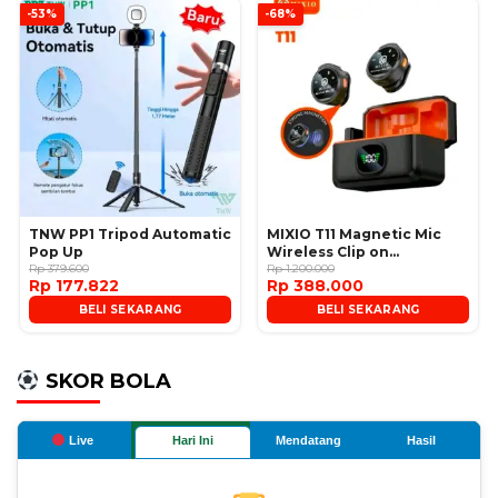
-53%
-68%
TNW PP1 Tripod Automatic
MIXIO T11 Magnetic Mic
Pop Up
Wireless Clip on
Rp 379.600
Microphone
Rp 1.200.000
Rp 177.822
Rp 388.000
BELI SEKARANG
BELI SEKARANG
SKOR BOLA
Live
Hari Ini
Mendatang
Hasil