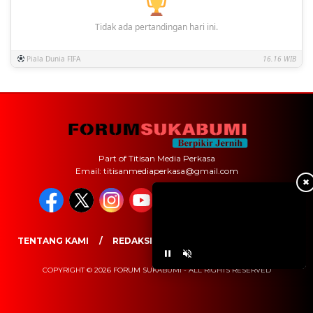
Tidak ada pertandingan hari ini.
Piala Dunia FIFA
16.16 WIB
Part of Titisan Media Perkasa
Email: titisanmediaperkasa@gmail.com
✖
TENTANG KAMI
REDAKSI
PEDOMAN MEDIA SIBER
COPYRIGHT © 2026 FORUM SUKABUMI - ALL RIGHTS RESERVED