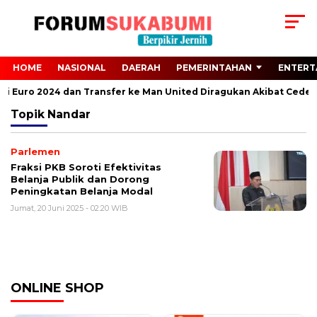
HOME
NASIONAL
DAERAH
PEMERINTAHAN
ENTERT
dari Euro 2024 dan Transfer ke Man United Diragukan Akibat Ceder
Topik
Nandar
Parlemen
Fraksi PKB Soroti Efektivitas
Belanja Publik dan Dorong
Peningkatan Belanja Modal
Jumat, 20 Juni 2025 - 02:20 WIB
ONLINE SHOP