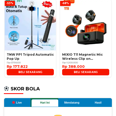
-53%
-68%
TNW PP1 Tripod Automatic
MIXIO T11 Magnetic Mic
Pop Up
Wireless Clip on
Rp 379.600
Microphone
Rp 1.200.000
Rp 177.822
Rp 388.000
BELI SEKARANG
BELI SEKARANG
SKOR BOLA
Live
Hari Ini
Mendatang
Hasil