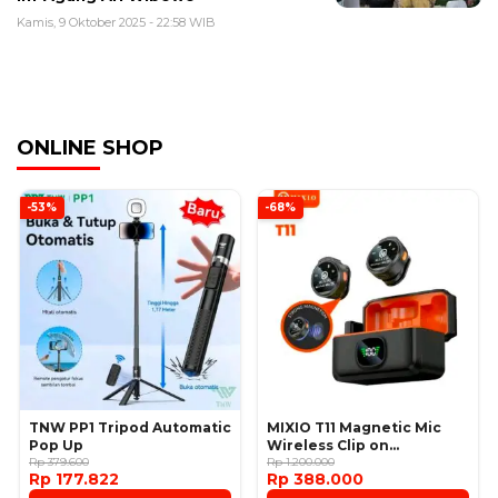
Kamis, 9 Oktober 2025 - 22:58 WIB
ONLINE SHOP
-53%
-68%
TNW PP1 Tripod Automatic
MIXIO T11 Magnetic Mic
Pop Up
Wireless Clip on
Rp 379.600
Microphone
Rp 1.200.000
Rp 177.822
Rp 388.000