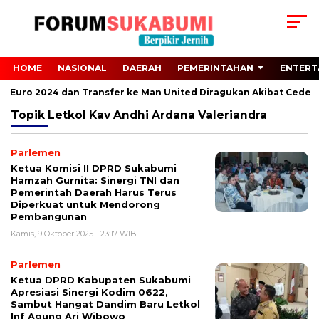
HOME
NASIONAL
DAERAH
PEMERINTAHAN
ENTERT
ari Euro 2024 dan Transfer ke Man United Diragukan Akibat Cedera
Topik
Letkol Kav Andhi Ardana Valeriandra
Parlemen
Ketua Komisi II DPRD Sukabumi
Hamzah Gurnita: Sinergi TNI dan
Pemerintah Daerah Harus Terus
Diperkuat untuk Mendorong
Pembangunan
Kamis, 9 Oktober 2025 - 23:17 WIB
Parlemen
Ketua DPRD Kabupaten Sukabumi
Apresiasi Sinergi Kodim 0622,
Sambut Hangat Dandim Baru Letkol
Inf Agung Ari Wibowo