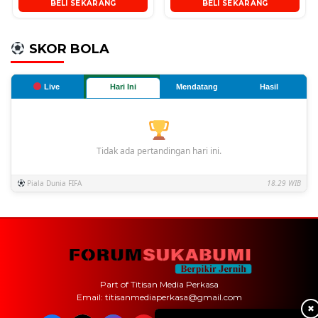
BELI SEKARANG
BELI SEKARANG
SKOR BOLA
Live
Hari Ini
Mendatang
Hasil
Tidak ada pertandingan hari ini.
Piala Dunia FIFA
18.29 WIB
Part of Titisan Media Perkasa
Email: titisanmediaperkasa@gmail.com
✖