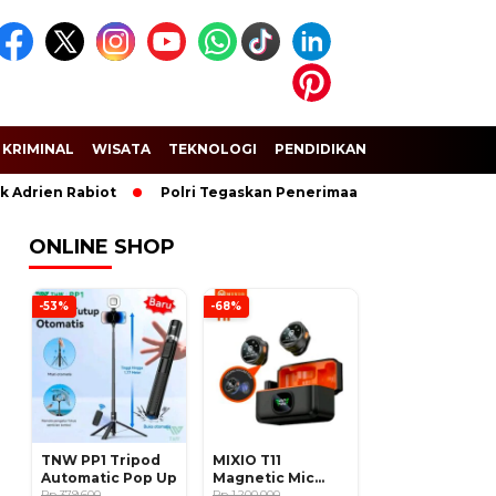
KRIMINAL
WISATA
TEKNOLOGI
PENDIDIKAN
SPORT
Adrien Rabiot
Polri Tegaskan Penerimaan Anggota dan Taruna
ONLINE SHOP
-53%
-68%
TNW PP1 Tripod
MIXIO T11
Automatic Pop Up
Magnetic Mic
Rp 379.600
Wireless Clip on
Rp 1.200.000