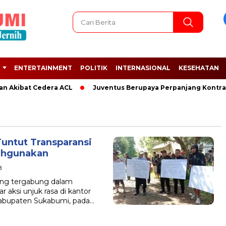
ENTERTAINMENT
POLITIK
INTERNASIONAL
KESEHATAN
an Akibat Cedera ACL
Juventus Berupaya Perpanjang Kontrak 
untut Transparansi
ahgunakan
B
ng tergabung dalam
 aksi unjuk rasa di kantor
abupaten Sukabumi, pada…