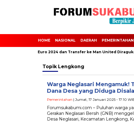
HOME
NASIONAL
DAERAH
PEMERINTAHAN
Scalvini Absen dari Euro 2024 dan Transfer ke Man United Diraguk
Topik
Lengkong
Warga Neglasari Mengamuk! T
Dana Desa yang Diduga Disal
Pemerintahan
| Jumat, 17 Januari 2025 - 17:10 WI
Forumsukabumi.com – Puluhan warga ya
Gerakan Neglasari Bersih (GNB) menggelar
Desa Neglasari, Kecamatan Lengkong, K