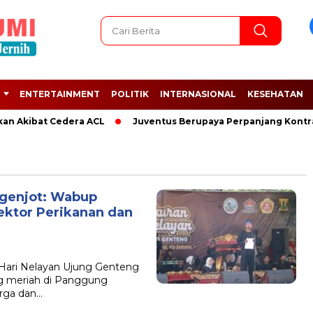
ENTERTAINMENT
POLITIK
INTERNASIONAL
KESEHATAN
an Akibat Cedera ACL
Juventus Berupaya Perpanjang Kontrak
igenjot: Wabup
ektor Perikanan dan
ri Nelayan Ujung Genteng
ng meriah di Panggung
rga dan…