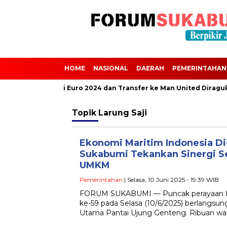
HOME
NASIONAL
DAERAH
PEMERINTAHAN
 Scalvini Absen dari Euro 2024 dan Transfer ke Man United Diraguk
Topik
Larung Saji
Ekonomi Maritim Indonesia D
Sukabumi Tekankan Sinergi S
UMKM
Pemerintahan
| Selasa, 10 Juni 2025 - 19:39 WIB
FORUM SUKABUMI — Puncak perayaan Ha
ke-59 pada Selasa (10/6/2025) berlangsu
Utama Pantai Ujung Genteng. Ribuan wa