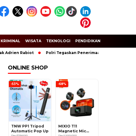
KRIMINAL
WISATA
TEKNOLOGI
PENDIDIKAN
SPORT
 Adrien Rabiot
Polri Tegaskan Penerimaan Anggota dan Tarun
ONLINE SHOP
-53%
-68%
TNW PP1 Tripod
MIXIO T11
Automatic Pop Up
Magnetic Mic
Rp 379.600
Wireless Clip on
Rp 1.200.000