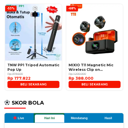
-53%
-68%
TNW PP1 Tripod Automatic
MIXIO T11 Magnetic Mic
Pop Up
Wireless Clip on
Rp 379.600
Microphone
Rp 1.200.000
Rp 177.822
Rp 388.000
BELI SEKARANG
BELI SEKARANG
SKOR BOLA
Live
Hari Ini
Mendatang
Hasil