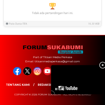
Tidak ada pertandingan hari ini.
Piala Dunia FIFA
16.30 WIB
Part of Titisan Media Perkasa
Email: titisanmediaperkasa@gmail.com
✖
TENTANG KAMI
REDAKSI
PEDOMAN MEDIA SIBER
COPYRIGHT © 2026 FORUM SUKABUMI - ALL RIGHTS RESERVED