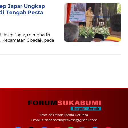
Asep Japar Ungkap
di Tengah Pesta
 Asep Japar, menghadiri
a, Kecamatan Cibadak, pada
Part of Titisan Media Perkasa
Email: titisanmediaperkasa@gmail.com