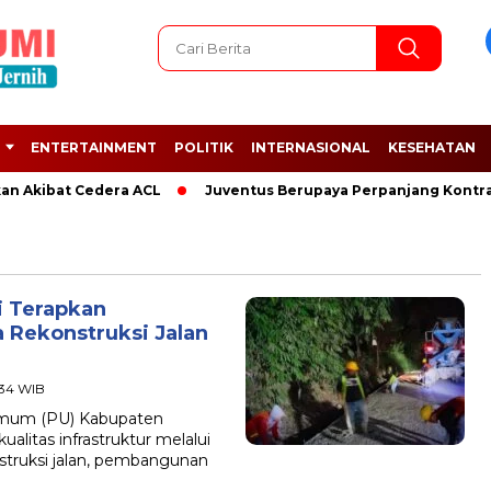
ENTERTAINMENT
POLITIK
INTERNASIONAL
KESEHATAN
n Akibat Cedera ACL
Juventus Berupaya Perpanjang Kontrak 
 Terapkan
 Rekonstruksi Jalan
:34 WIB
mum (PU) Kabupaten
litas infrastruktur melalui
nstruksi jalan, pembangunan