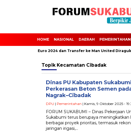
HOME
NASIONAL
DAERAH
PEMERINTAHAN
calvini Absen dari Euro 2024 dan Transfer ke Man United Diraguka
Topik
Kecamatan Cibadak
Dinas PU Kabupaten Sukabumi
Perkerasan Beton Semen pada
Nagrak–Cibadak
DPU
|
Pemerintahan
| Kamis, 9 Oktober 2025 - 19
FORUM SUKABUMI – Dinas Pekerjaan U
Sukabumi terus berupaya meningkatkan kua
berbagai proyek prioritas, termasuk reko
jaringan irigasi,…