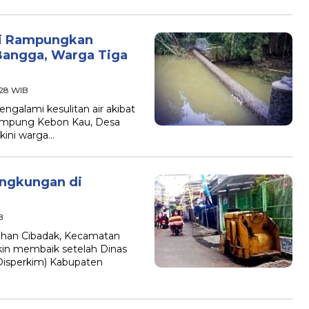
mi Rampungkan
Bangga, Warga Tiga
:28 WIB
alami kesulitan air akibat
ampung Kebon Kau, Desa
kini warga…
ingkungan di
B
han Cibadak, Kecamatan
kin membaik setelah Dinas
isperkim) Kabupaten