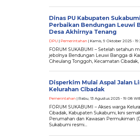
Dinas PU Kabupaten Sukabu
Perbaikan Bendungan Leuwi 
Desa Akhirnya Tenang
DPU
|
Pemerintahan
| Kamis, 9 Oktober 2025 - 19
FORUM SUKABUMI – Setelah setahun meng
jebolnya Bendungan Leuwi Bangga di K
Ciheulang Tonggoh, Kecamatan Cibadak, 
Disperkim Mulai Aspal Jalan L
Kelurahan Cibadak
Pemerintahan
| Rabu, 13 Agustus 2025 - 19:08 WI
FORUM SUKABUMI – Akses warga Kelura
Cibadak, Kabupaten Sukabumi, kini sema
Perumahan dan Kawasan Permukiman (D
Sukabumi resmi…