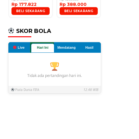
Rp 177.822
Rp 388.000
Microphone
BELI SEKARANG
BELI SEKARANG
SKOR BOLA
Live
Hari Ini
Mendatang
Hasil
Tidak ada pertandingan hari ini.
Piala Dunia FIFA
12.48 WIB