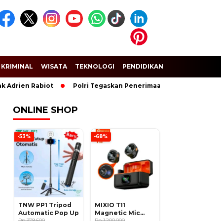
KRIMINAL
WISATA
TEKNOLOGI
PENDIDIKAN
SPORT
Adrien Rabiot
Polri Tegaskan Penerimaan Anggota dan Taruna
ONLINE SHOP
-53%
-68%
TNW PP1 Tripod
MIXIO T11
Automatic Pop Up
Magnetic Mic
Rp 379.600
Wireless Clip on
Rp 1.200.000