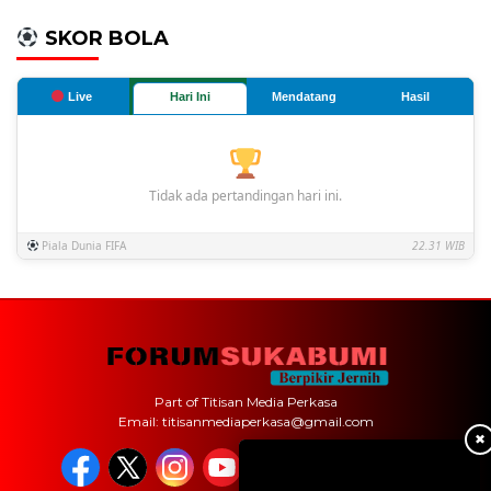
SKOR BOLA
Live
Hari Ini
Mendatang
Hasil
Tidak ada pertandingan hari ini.
Piala Dunia FIFA
22.31 WIB
Part of Titisan Media Perkasa
Email: titisanmediaperkasa@gmail.com
✖