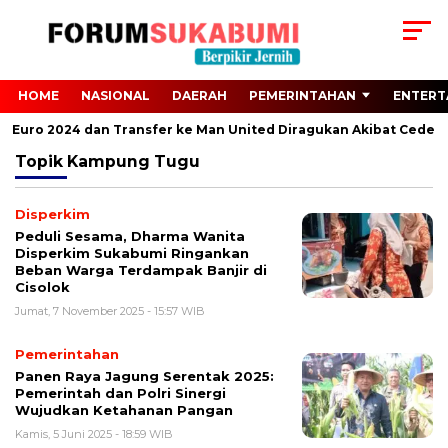
HOME
NASIONAL
DAERAH
PEMERINTAHAN
ENTERT
ari Euro 2024 dan Transfer ke Man United Diragukan Akibat Cedera
Topik
Kampung Tugu
Disperkim
Peduli Sesama, Dharma Wanita
Disperkim Sukabumi Ringankan
Beban Warga Terdampak Banjir di
Cisolok
Jumat, 7 November 2025 - 15:57 WIB
Pemerintahan
Panen Raya Jagung Serentak 2025:
Pemerintah dan Polri Sinergi
Wujudkan Ketahanan Pangan
Kamis, 5 Juni 2025 - 18:59 WIB