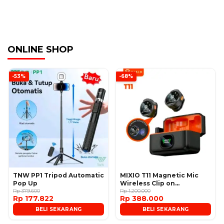
ONLINE SHOP
-53%
-68%
TNW PP1 Tripod Automatic
MIXIO T11 Magnetic Mic
Pop Up
Wireless Clip on
Rp 379.600
Microphone
Rp 1.200.000
Rp 177.822
Rp 388.000
BELI SEKARANG
BELI SEKARANG