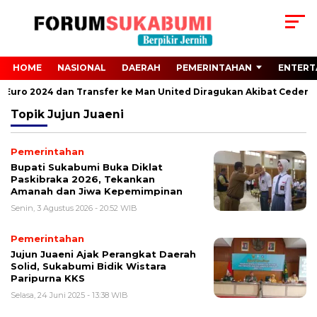
HOME
NASIONAL
DAERAH
PEMERINTAHAN
ENTERT
ri Euro 2024 dan Transfer ke Man United Diragukan Akibat Cedera 
Topik
Jujun Juaeni
Pemerintahan
Bupati Sukabumi Buka Diklat
Paskibraka 2026, Tekankan
Amanah dan Jiwa Kepemimpinan
Senin, 3 Agustus 2026 - 20:52 WIB
Pemerintahan
Jujun Juaeni Ajak Perangkat Daerah
Solid, Sukabumi Bidik Wistara
Paripurna KKS
Selasa, 24 Juni 2025 - 13:38 WIB