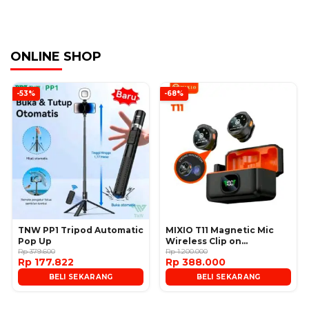
ONLINE SHOP
-53%
-68%
TNW PP1 Tripod Automatic
MIXIO T11 Magnetic Mic
Pop Up
Wireless Clip on
Rp 379.600
Microphone
Rp 1.200.000
Rp 177.822
Rp 388.000
BELI SEKARANG
BELI SEKARANG