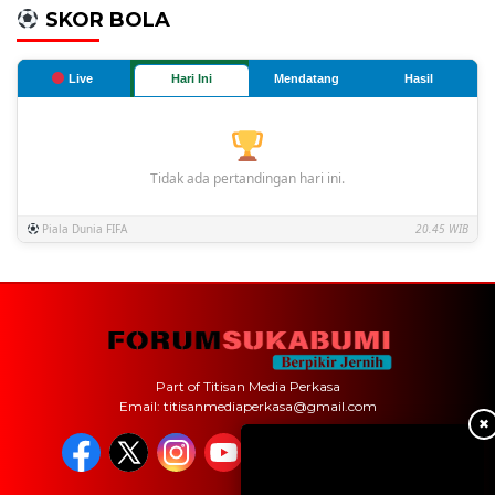
SKOR BOLA
Live
Hari Ini
Mendatang
Hasil
Tidak ada pertandingan hari ini.
Piala Dunia FIFA
20.45 WIB
Part of Titisan Media Perkasa
Email: titisanmediaperkasa@gmail.com
✖