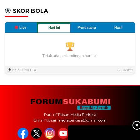
SKOR BOLA
Live
Hari Ini
Mendatang
Hasil
Tidak ada pertandingan hari ini.
Piala Dunia FIFA
06.16 WIB
Part of Titisan Media Perkasa
Email: titisanmediaperkasa@gmail.com
✖