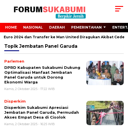
HOME
NASIONAL
DAERAH
PEMERINTAHAN
ENTERT
ari Euro 2024 dan Transfer ke Man United Diragukan Akibat Cedera
Topik
Jembatan Panel Garuda
Parlemen
DPRD Kabupaten Sukabumi Dukung
Optimalisasi Manfaat Jembatan
Panel Garuda untuk Dorong
Ekonomi Warga
Kamis, 2 Oktober 2025 - 17:22 WIB
Disperkim
Disperkim Sukabumi Apresiasi
Jembatan Panel Garuda, Permudah
Akses Empat Desa di Cisolok
Kamis, 2 Oktober 2025 - 16:25 WIB