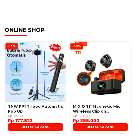
ONLINE SHOP
-53%
-68%
TNW PP1 Tripod Automatic
MIXIO T11 Magnetic Mic
Pop Up
Wireless Clip on
Rp 379.600
Microphone
Rp 1.200.000
Rp 177.822
Rp 388.000
BELI SEKARANG
BELI SEKARANG