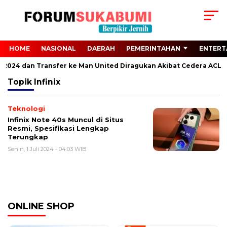
HOME
NASIONAL
DAERAH
PEMERINTAHAN
ENTERT
ro 2024 dan Transfer ke Man United Diragukan Akibat Cedera ACL
Topik
Infinix
Teknologi
Infinix Note 40s Muncul di Situs
Resmi, Spesifikasi Lengkap
Terungkap
Senin, 1 Juli 2024 - 04:03 WIB
ONLINE SHOP