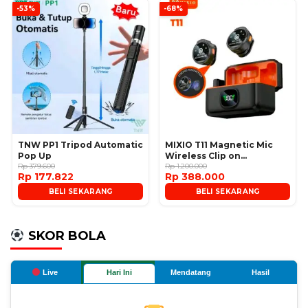
-53%
-68%
TNW PP1 Tripod Automatic
MIXIO T11 Magnetic Mic
Pop Up
Wireless Clip on
Rp 379.600
Microphone
Rp 1.200.000
Rp 177.822
Rp 388.000
BELI SEKARANG
BELI SEKARANG
SKOR BOLA
Live
Hari Ini
Mendatang
Hasil