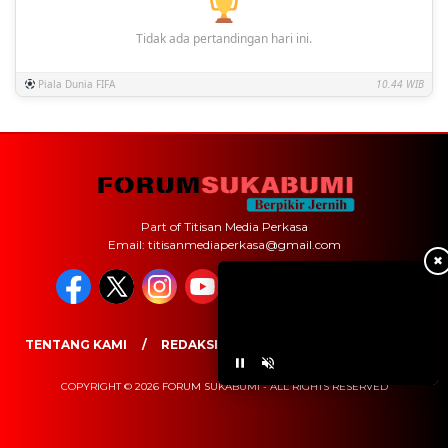
Tidak ada pertandingan hari ini.
Piala Dunia FIFA
10.44 WIB
Part of Titisan Media Perkasa
Email: titisanmediaperkasa@gmail.com
✖
TENTANG KAMI
REDAKSI
PEDOMAN MEDIA SIBER
COPYRIGHT © 2026 FORUM SUKABUMI - ALL RIGHTS RESERVED