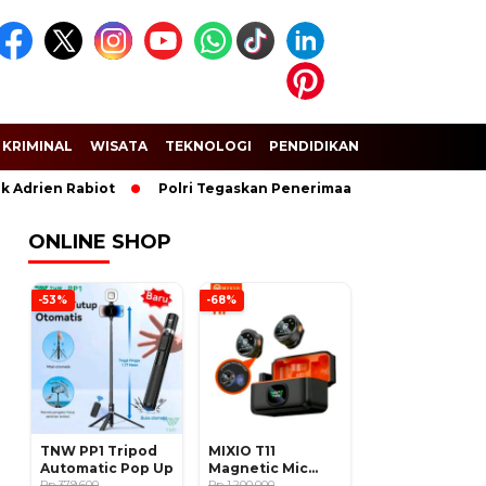
KRIMINAL
WISATA
TEKNOLOGI
PENDIDIKAN
SPORT
Adrien Rabiot
Polri Tegaskan Penerimaan Anggota dan Taruna
ONLINE SHOP
-53%
-68%
TNW PP1 Tripod
MIXIO T11
Automatic Pop Up
Magnetic Mic
Rp 379.600
Wireless Clip on
Rp 1.200.000