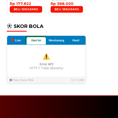
Rp 177.822
Rp 388.000
Microphone
BELI SEKARANG
BELI SEKARANG
SKOR BOLA
Live
Hari Ini
Mendatang
Hasil
Error API
HTTP ?: Tidak diketahui
Piala Dunia FIFA
15.13 WIB