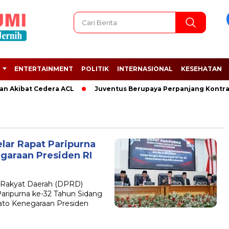
ENTERTAINMENT
POLITIK
INTERNASIONAL
KESEHATAN
an Akibat Cedera ACL
Juventus Berupaya Perpanjang Kontrak 
ar Rapat Paripurna
garaan Presiden RI
Rakyat Daerah (DPRD)
ripurna ke-32 Tahun Sidang
to Kenegaraan Presiden