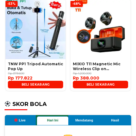
-53%
-68%
TNW PP1 Tripod Automatic
MIXIO T11 Magnetic Mic
Pop Up
Wireless Clip on
Rp 379.600
Microphone
Rp 1.200.000
Rp 177.822
Rp 388.000
BELI SEKARANG
BELI SEKARANG
SKOR BOLA
Live
Hari Ini
Mendatang
Hasil