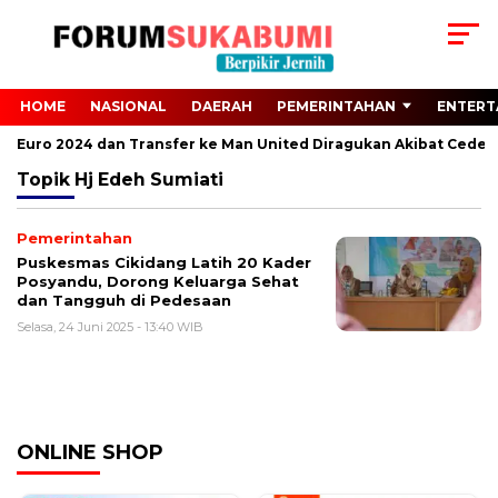
HOME
NASIONAL
DAERAH
PEMERINTAHAN
ENTERT
dari Euro 2024 dan Transfer ke Man United Diragukan Akibat Cedera
Topik
Hj Edeh Sumiati
Pemerintahan
Puskesmas Cikidang Latih 20 Kader
Posyandu, Dorong Keluarga Sehat
dan Tangguh di Pedesaan
Selasa, 24 Juni 2025 - 13:40 WIB
ONLINE SHOP