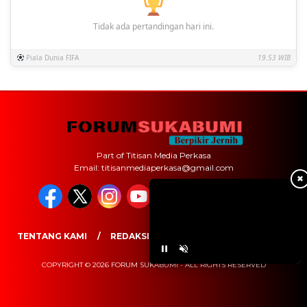
Tidak ada pertandingan hari ini.
Piala Dunia FIFA
19.53 WIB
Part of Titisan Media Perkasa
Email: titisanmediaperkasa@gmail.com
✖
TENTANG KAMI
REDAKSI
PEDOMAN MEDIA SIBER
COPYRIGHT © 2026 FORUM SUKABUMI - ALL RIGHTS RESERVED