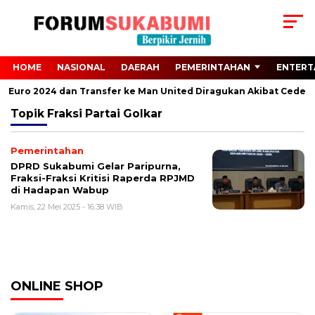
HOME
NASIONAL
DAERAH
PEMERINTAHAN
ENTERT
ari Euro 2024 dan Transfer ke Man United Diragukan Akibat Cedera
Topik
Fraksi Partai Golkar
Pemerintahan
DPRD Sukabumi Gelar Paripurna,
Fraksi-Fraksi Kritisi Raperda RPJMD
di Hadapan Wabup
Kamis, 22 Mei 2025 - 16:38 WIB
ONLINE SHOP