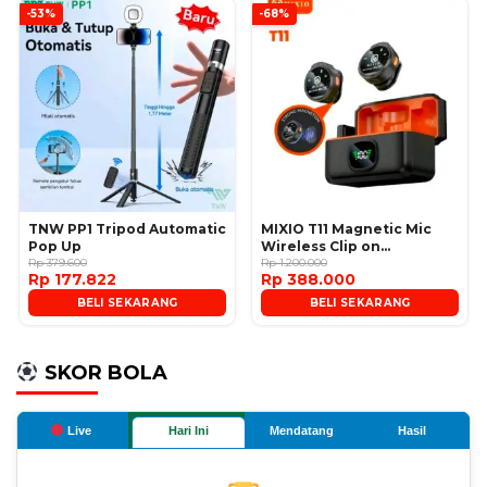
-53%
-68%
TNW PP1 Tripod Automatic
MIXIO T11 Magnetic Mic
Pop Up
Wireless Clip on
Rp 379.600
Microphone
Rp 1.200.000
Rp 177.822
Rp 388.000
BELI SEKARANG
BELI SEKARANG
SKOR BOLA
Live
Hari Ini
Mendatang
Hasil