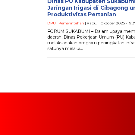
Dinas PU Kabupaten Sukabumi
Jaringan Irigasi di Cibagong 
Produktivitas Pertanian
DPU
|
Pemerintahan
| Rabu, 1 Oktober 2025 - 19:
FORUM SUKABUMI – Dalam upaya memp
daerah, Dinas Pekerjaan Umum (PU) Kab
melaksanakan program peningkatan infrast
satunya melalui…