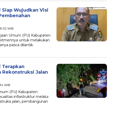
 Siap Wujudkan Visi
 Pembenahan
19:32 WIB
rjaan Umum (PU) Kabupaten
mitmennya untuk melakukan
inya pasca dilantik.
 Terapkan
 Rekonstruksi Jalan
:34 WIB
mum (PU) Kabupaten
litas infrastruktur melalui
nstruksi jalan, pembangunan