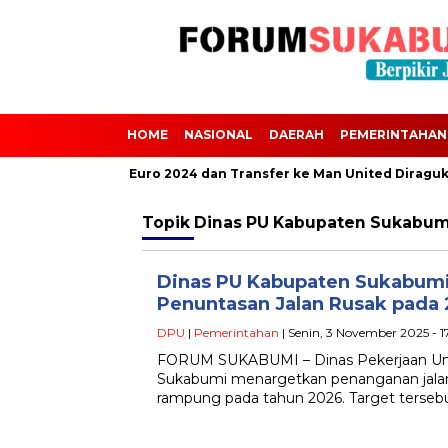
HOME
NASIONAL
DAERAH
PEMERINTAHAN
calvini Absen dari Euro 2024 dan Transfer ke Man United Diragukan
Topik
Dinas PU Kabupaten Sukabum
Dinas PU Kabupaten Sukabum
Penuntasan Jalan Rusak pada
DPU
|
Pemerintahan
| Senin, 3 November 2025 - 1
FORUM SUKABUMI – Dinas Pekerjaan U
Sukabumi menargetkan penanganan jalan 
rampung pada tahun 2026. Target tersebu