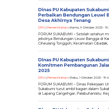
Dinas PU Kabupaten Sukabu
Perbaikan Bendungan Leuwi 
Desa Akhirnya Tenang
DPU
|
Pemerintahan
| Kamis, 9 Oktober 2025 - 19
FORUM SUKABUMI – Setelah setahun meng
jebolnya Bendungan Leuwi Bangga di K
Ciheulang Tonggoh, Kecamatan Cibadak, 
Dinas PU Kabupaten Sukabum
Komitmen Pembangunan Jalan 
2025
DPU
|
Pemerintahan
| Rabu, 1 Oktober 2025 - 19:
FORUM SUKABUMI – Dinas Pekerjaan U
Sukabumi turut ambil bagian dalam Suka
di Lapang Cangehgar, Palabuhanratu. Keg