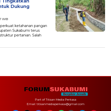
 Tingkatkan
untuk Dukung
37 WIB
erkuat ketahanan pangan
upaten Sukabumi terus
ruktur pertanian. Salah
Part of Titisan Media Perkasa
Email: titisanmediaperkasa@gmail.com