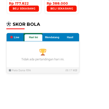
Rp 177.822
Rp 388.000
Microphone
BELI SEKARANG
BELI SEKARANG
SKOR BOLA
Live
Hari Ini
Mendatang
Hasil
Tidak ada pertandingan hari ini.
Piala Dunia FIFA
09.17 WIB