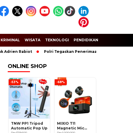
KRIMINAL
WISATA
TEKNOLOGI
PENDIDIKAN
SPORT
drien Rabiot
Polri Tegaskan Penerimaan Anggota dan Taruna 
ONLINE SHOP
-53%
-68%
TNW PP1 Tripod
MIXIO T11
Automatic Pop Up
Magnetic Mic
Rp 379.600
Wireless Clip on
Rp 1.200.000