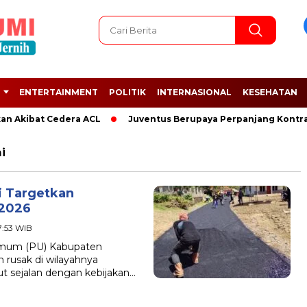
ENTERTAINMENT
POLITIK
INTERNASIONAL
KESEHATAN
 Akibat Cedera ACL
Juventus Berupaya Perpanjang Kontrak A
i
i Targetkan
 2026
7:53 WIB
mum (PU) Kabupaten
rusak di wilayahnya
t sejalan dengan kebijakan…