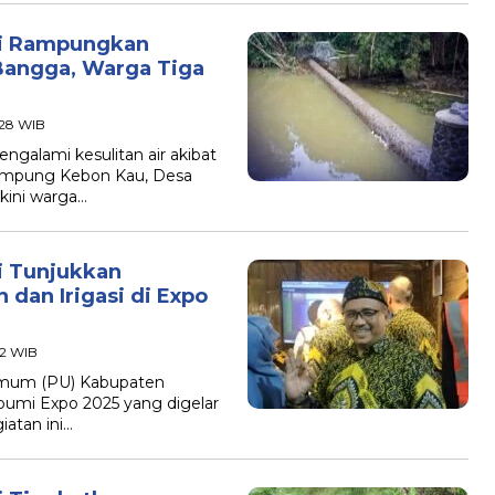
mi Rampungkan
Bangga, Warga Tiga
:28 WIB
alami kesulitan air akibat
ampung Kebon Kau, Desa
kini warga…
i Tunjukkan
dan Irigasi di Expo
42 WIB
mum (PU) Kabupaten
bumi Expo 2025 yang digelar
iatan ini…