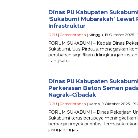
Dinas PU Kabupaten Sukabumi
‘Sukabumi Mubarakah’ Lewat
Infrastruktur
DPU
|
Pemerintahan
| Minggu, 19 Oktober 2025 - 
FORUM SUKABUMI – Kepala Dinas Peke
Sukabumi, Uus Pirdaus, menegaskan ko
perubahan signifikan di lingkungan instans
Langkah…
Dinas PU Kabupaten Sukabumi
Perkerasan Beton Semen pada
Nagrak–Cibadak
DPU
|
Pemerintahan
| Kamis, 9 Oktober 2025 - 19
FORUM SUKABUMI – Dinas Pekerjaan U
Sukabumi terus berupaya meningkatkan kua
berbagai proyek prioritas, termasuk reko
jaringan irigasi,…