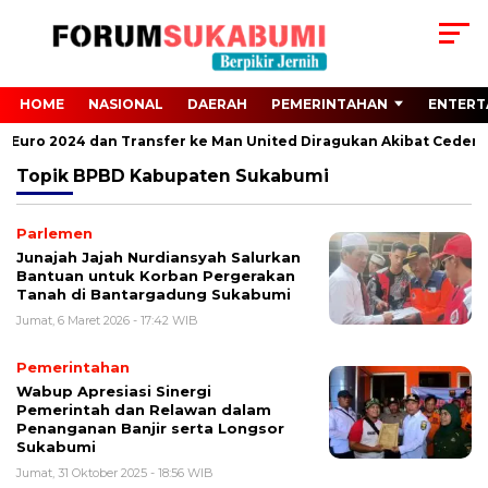
HOME
NASIONAL
DAERAH
PEMERINTAHAN
ENTERT
ari Euro 2024 dan Transfer ke Man United Diragukan Akibat Cedera 
Topik
BPBD Kabupaten Sukabumi
Parlemen
Junajah Jajah Nurdiansyah Salurkan
Bantuan untuk Korban Pergerakan
Tanah di Bantargadung Sukabumi
Jumat, 6 Maret 2026 - 17:42 WIB
Pemerintahan
Wabup Apresiasi Sinergi
Pemerintah dan Relawan dalam
Penanganan Banjir serta Longsor
Sukabumi
Jumat, 31 Oktober 2025 - 18:56 WIB