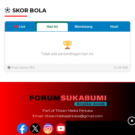
SKOR BOLA
Live
Hari Ini
Mendatang
Hasil
Tidak ada pertandingan hari ini.
Piala Dunia FIFA
16.48 WIB
Part of Titisan Media Perkasa
Email: titisanmediaperkasa@gmail.com
✖