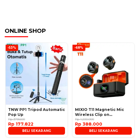
ONLINE SHOP
-53%
-68%
TNW PP1 Tripod Automatic
MIXIO T11 Magnetic Mic
Pop Up
Wireless Clip on
Rp 379.600
Microphone
Rp 1.200.000
Rp 177.822
Rp 388.000
BELI SEKARANG
BELI SEKARANG