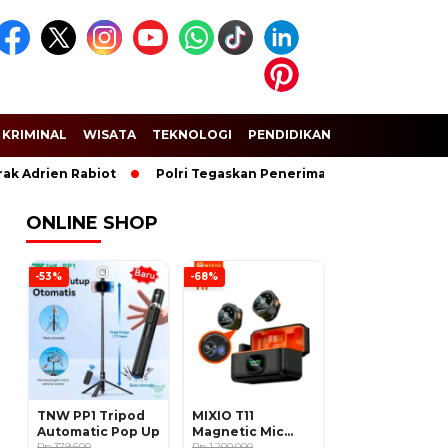
KRIMINAL
WISATA
TEKNOLOGI
PENDIDIKAN
SPORT
k Adrien Rabiot
Polri Tegaskan Penerimaan Anggota dan Taru
ONLINE SHOP
-53%
-68%
TNW PP1 Tripod
MIXIO T11
Automatic Pop Up
Magnetic Mic
Rp 379.600
Wireless Clip on
Rp 1.200.000