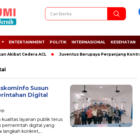
ENTERTAINMENT
POLITIK
INTERNASIONAL
KESEHATAN
an Akibat Cedera ACL
Juventus Berupaya Perpanjang Kontrak
tal
iskominfo Susun
rintahan Digital
WIB
alitas layanan publik terus
 pemerintah digital yang
ai langkah konkret,…