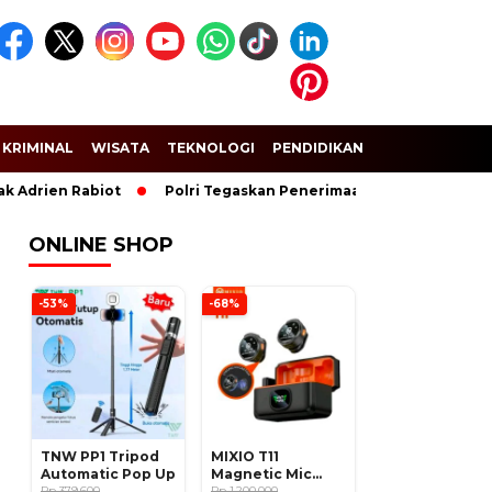
KRIMINAL
WISATA
TEKNOLOGI
PENDIDIKAN
SPORT
 Adrien Rabiot
Polri Tegaskan Penerimaan Anggota dan Tarun
ONLINE SHOP
-53%
-68%
TNW PP1 Tripod
MIXIO T11
Automatic Pop Up
Magnetic Mic
Rp 379.600
Wireless Clip on
Rp 1.200.000