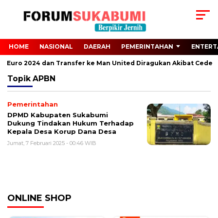
HOME
NASIONAL
DAERAH
PEMERINTAHAN
ENTERT
dari Euro 2024 dan Transfer ke Man United Diragukan Akibat Cedera
Topik
APBN
Pemerintahan
DPMD Kabupaten Sukabumi
Dukung Tindakan Hukum Terhadap
Kepala Desa Korup Dana Desa
Jumat, 7 Februari 2025 - 00:46 WIB
ONLINE SHOP