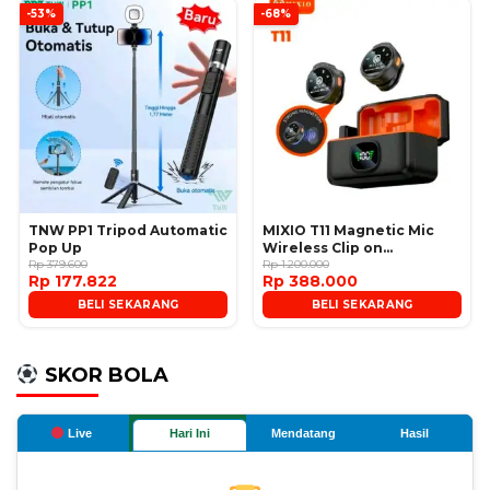
-53%
-68%
TNW PP1 Tripod Automatic
MIXIO T11 Magnetic Mic
Pop Up
Wireless Clip on
Rp 379.600
Microphone
Rp 1.200.000
Rp 177.822
Rp 388.000
BELI SEKARANG
BELI SEKARANG
SKOR BOLA
Live
Hari Ini
Mendatang
Hasil