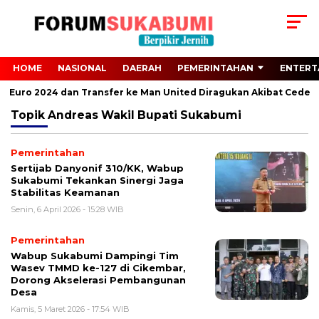
HOME
NASIONAL
DAERAH
PEMERINTAHAN
ENTERT
ari Euro 2024 dan Transfer ke Man United Diragukan Akibat Cedera
Topik
Andreas Wakil Bupati Sukabumi
Pemerintahan
Sertijab Danyonif 310/KK, Wabup
Sukabumi Tekankan Sinergi Jaga
Stabilitas Keamanan
Senin, 6 April 2026 - 15:28 WIB
Pemerintahan
Wabup Sukabumi Dampingi Tim
Wasev TMMD ke-127 di Cikembar,
Dorong Akselerasi Pembangunan
Desa
Kamis, 5 Maret 2026 - 17:54 WIB