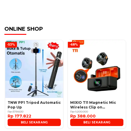
ONLINE SHOP
-53%
-68%
TNW PP1 Tripod Automatic
MIXIO T11 Magnetic Mic
Pop Up
Wireless Clip on
Rp 379.600
Microphone
Rp 1.200.000
Rp 177.822
Rp 388.000
BELI SEKARANG
BELI SEKARANG