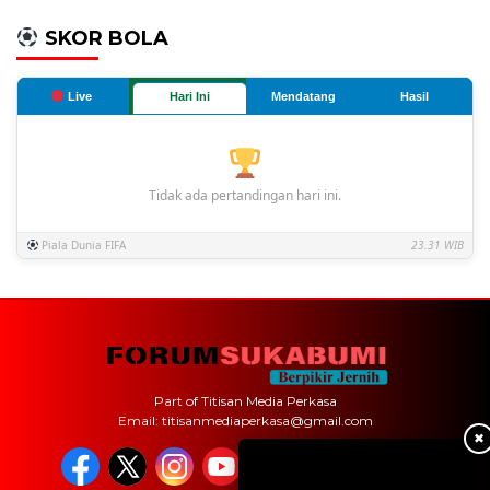
SKOR BOLA
Live
Hari Ini
Mendatang
Hasil
Tidak ada pertandingan hari ini.
Piala Dunia FIFA
23.31 WIB
Part of Titisan Media Perkasa
Email: titisanmediaperkasa@gmail.com
✖