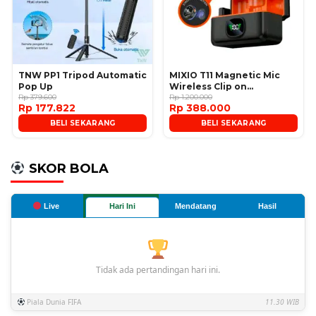
TNW PP1 Tripod Automatic
MIXIO T11 Magnetic Mic
Pop Up
Wireless Clip on
Rp 379.600
Microphone
Rp 1.200.000
Rp 177.822
Rp 388.000
BELI SEKARANG
BELI SEKARANG
SKOR BOLA
Live
Hari Ini
Mendatang
Hasil
Tidak ada pertandingan hari ini.
Piala Dunia FIFA
11.30 WIB