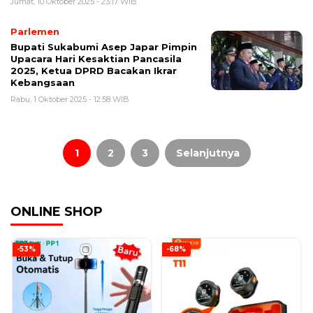
Jumat, 10 Oktober 2025 - 23:17 WIB
Parlemen
Bupati Sukabumi Asep Japar Pimpin
Upacara Hari Kesaktian Pancasila
2025, Ketua DPRD Bacakan Ikrar
Kebangsaan
Rabu, 1 Oktober 2025 - 12:58 WIB
Paginasi
pos
1
2
3
Selanjutnya
ONLINE SHOP
-53%
-68%