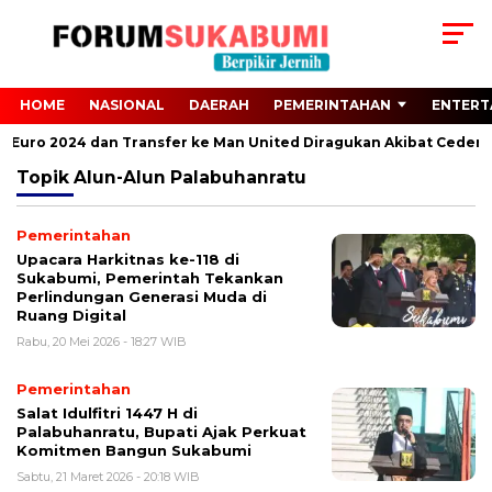
HOME
NASIONAL
DAERAH
PEMERINTAHAN
ENTERT
ri Euro 2024 dan Transfer ke Man United Diragukan Akibat Cedera 
Topik
Alun-Alun Palabuhanratu
Pemerintahan
Upacara Harkitnas ke-118 di
Sukabumi, Pemerintah Tekankan
Perlindungan Generasi Muda di
Ruang Digital
Rabu, 20 Mei 2026 - 18:27 WIB
Pemerintahan
Salat Idulfitri 1447 H di
Palabuhanratu, Bupati Ajak Perkuat
Komitmen Bangun Sukabumi
Sabtu, 21 Maret 2026 - 20:18 WIB